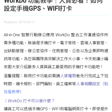
WorkDo 功能教學｜人資必看！如何
設定手機GPS、WIFI打卡
Posted on
2019-05-15
All-in-One 智慧行動辦公應用 WorkDo 整合工作溝通協作所
需多種功能，無論是手機打卡、電子簽核、雲端人事管理、
出缺勤管理、辦公室協作、任務管理、公告以及企業即時通
訊等功能，為您與團隊高效解決工作大小事，今天就讓小編
來跟大家介紹最多人資與員工最愛用的手機打卡功能吧！
溫馨提醒：啟用打卡功能前需請
人資權限
者先行完成上下班
時間、補卡規則、部門編制、員工檔案等
人事相關設定（
點
我看教學
）
｜WorkDo 打卡可以做什麼？
讓員工可以透過手機GPS、WIFI和電腦網頁打卡。即使是外