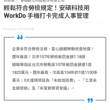
科技業
安碩數位科技股份有限公司
輕鬆符合勞檢規定！安碩科技用
WorkDo 手機打卡完成人事管理
Posted on
2019-04-08
企業未符合勞檢法規，當心誤觸勞動檢查地雷！
歷年最高！北市107年勞檢裁罰金額1.18億
據報導指出台北市勞動局107年裁罰金額達1億
1823萬元，歷年最高，次高是104年的1億1100多
萬元；3大違規項目為「未給加班費」、「工資未
全額發給」及「未落實勞資會議」。