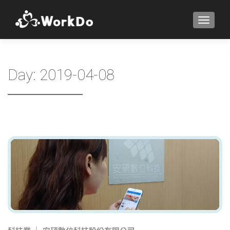
TOGGLE
Day:
2019-04-08