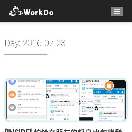
TOGGLE
Day:
2016-07-23