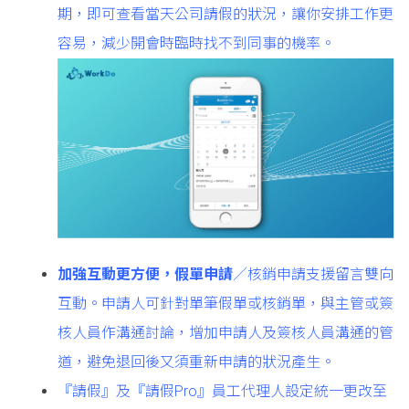
期，即可查看當天公司請假的狀況，讓你安排工作更
容易，減少開會時臨時找不到同事的機率。
加強互動更方便，假單申請
／核銷申請支援留言雙向
互動。申請人可針對單筆假單或核銷單，與主管或簽
核人員作溝通討論，增加申請人及簽核人員溝通的管
道，避免退回後又須重新申請的狀況產生。
『請假』及『請假Pro』員工代理人設定統一更改至