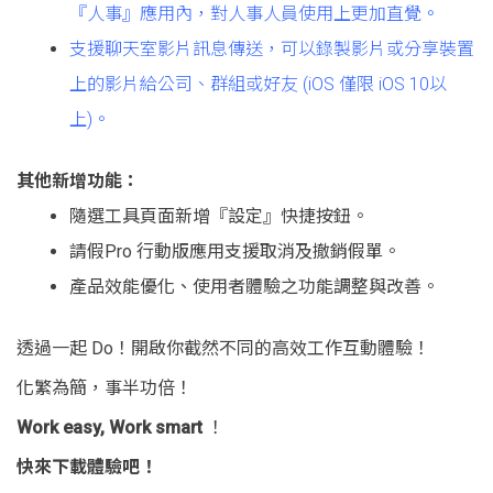
『人事』應用內，對人事人員使用上更加直覺。
支援聊天室影片訊息傳送，可以錄製影片或分享裝置
上的影片給公司、群組或好友 (iOS 僅限 iOS 10以
上)。
其他新增功能：
隨選工具頁面新增『設定』快捷按鈕。
請假Pro 行動版應用支援取消及撤銷假單。
產品效能優化、使用者體驗之功能調整與改善。
透過一起 Do！開啟你截然不同的高效工作互動體驗！
化繁為簡，事半功倍！
Work easy, Work smart
！
快來下載體驗吧！