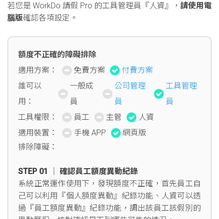
若您是 WorkDo 請假 Pro 的工具管理員『人資』，
請使用電
腦版
確認各項設定。
額度不正確的障礙排除
適用方案：
免費方案
付費方案
誰可以
一般成
公司管理
工具管理
用：
員
員
員
工具權限：
員工
主管
人資
適用裝置：
手機 APP
網頁版
排除障礙：
STEP 01 │ 確認員工額度異動紀錄
系統正常運作使用下，發現額度不正確，首先員工自
己可以利用『個人額度異動』紀錄功能、人資可以透
過『員工額度異動』紀錄功能，調出該員工該假別的