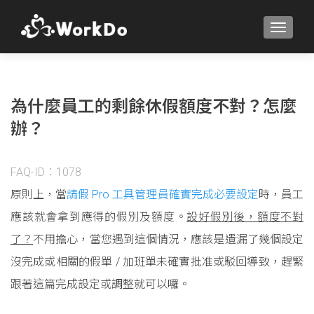
TOGGLE
為什麼員工的剩餘休假額度不對？怎麼
辦？
FAQ-ID：1078
原則上，當
請假 Pro 工具管理員確實完成必要設定
時，員工
應該就會拿到應得的假別及額度。
設好假別後，額度不對
了？
不用擔心，當您遇到這個情況，應該是遺漏了幾個設定
沒完成或相關的假單 / 加班單未確實批准或駁回導致，趕緊
跟著這篇完成設定或調整就可以囉。