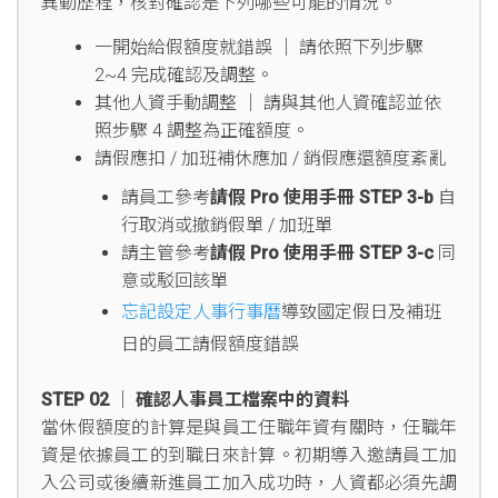
異動歷程，核對確認是下列哪些可能的情況。
一開始給假額度就錯誤 │ 請依照下列步驟
2~4 完成確認及調整。
其他人資手動調整 │ 請與其他人資確認並依
照步驟 4 調整為正確額度。
請假應扣 / 加班補休應加 / 銷假應還額度紊亂
請員工參考
請假 Pro 使用手冊 STEP 3-b
自
行取消或撤銷假單 / 加班單
請主管參考
請假 Pro 使用手冊 STEP 3-c
同
意或駁回該單
忘記設定人事行事曆
導致國定假日及補班
日的員工請假額度錯誤
STEP 02 │ 確認人事員工檔案中的資料
當休假額度的計算是與員工任職年資有關時，任職年
資是依據員工的到職日來計算。初期導入邀請員工加
入公司或後續新進員工加入成功時，人資都必須先調