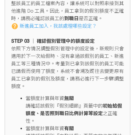
整該員工的員工檔案內容，讓系統可以對照串接到其
他進階 Do 工具。因此，員工拿到的假別額度不正確
時，請務必確認該員工的
到職日
是否正確。
新進員工加入，我該處理哪些設定？
STEP 03 │ 確認假別管理中的額度設定
依照下方情況調整假別管理中的設定後，新規則只會
適用於下一次給假時、沒有拿過該假別的員工、新進
員工等三種情況中。考量到已拿到該假別的員工可能
已請假而使用了額度，系統不會溯及既往去變更原有
員工已拿到的假別及額度，請務必進行下一步驟調整
額度。
當額度計算與年資
無關
請確認該假別『假別細節』頁籤中的
初始給假
額度、是否照到職日比例計算等設定
之正確
性。
當額度計算與年資
有關