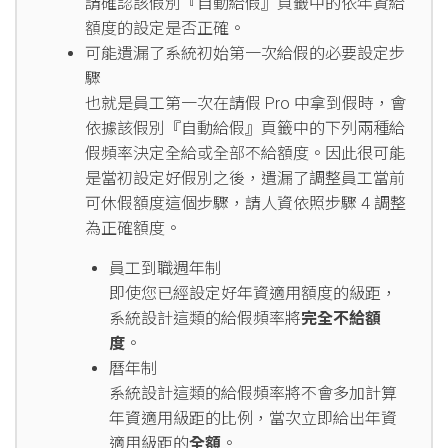
請確認該假別『自動給假』頁籤中的依年資給
額度的設定是否正確。
可能遺漏了系統初始第一次給假的必要設定步
驟
也就是員工第一次在請假 Pro 中拿到假時，會
依據該假別『自動給假』頁籤中的下列兩種給
假頻率決定全給或全部不給額度。因此很可能
是當初設定好假別之後，遺漏了調整員工當前
可休假額度這個步驟，請人資依照步驟 4 調整
為正確額度。
員工到職週年制
即使您已經設定好年資適用額度的級距，
系統設計這類的給假頻率將
完全不給額
度
。
曆年制
系統設計這類的給假頻率將不會多加計算
年資適用級距的比例，當次立即給出年資
適用級距的
全額
。