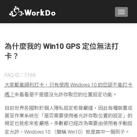
TOGGLE
為什麼我的 Win10 GPS 定位無法打
卡？
FAQ-ID：1169
大家都能順利打卡，只有使用 Windows 10 的您卻不能打卡
嗎？
來看看是不是還沒允許存取您的位置設定功能。
目前世界各國對於個人隱私設定愈發嚴謹，因此每種裝置或
甚至作業系統在「是否需要使用者允許存取位置的設定」的
規定也就愈來愈嚴格，多數都已經改為需要由使用者手動設
定允許，Windows 10 （簡稱 Win10）就是其中一個例子。