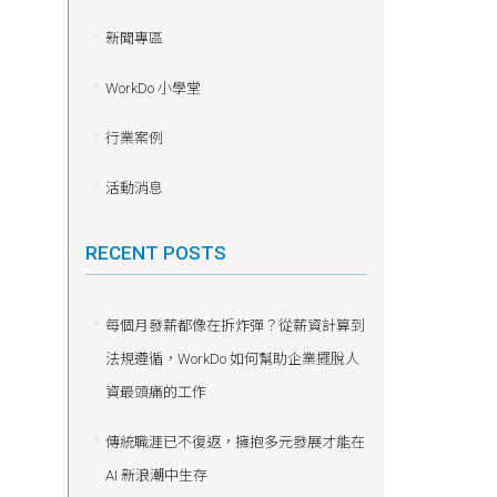
新聞專區
WorkDo 小學堂
行業案例
活動消息
RECENT POSTS
每個月發薪都像在拆炸彈？從薪資計算到
法規遵循，WorkDo 如何幫助企業擺脫人
資最頭痛的工作
傳統職涯已不復返，擁抱多元發展才能在
AI 新浪潮中生存