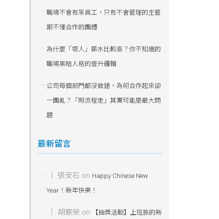
職場不會有笨員工，只有不會管理的主管
跟不懂合作的團體
為什麼「壞人」薪水比較高？你不知道的
職場黑暗人格的晉升邏輯
公司每個部門都沒做錯，為何合作起來卻
一團亂？「照流程走」其實可能是最大問
題
最新留言
張安石
on
Happy Chinese New
Year！新年快樂！
胡宸榮
on
【抽獎活動】上班族的新