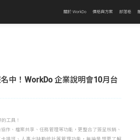
關於 WorkDo
價格與方案
部落格
報名中！WorkDo 企業說明會10月台
好的工具！
溝通協作、檔案共享、任務管理等功能，更整合了簽呈核銷、
打卡排班、人事出缺勤統計等管理功能，無論是想更了解