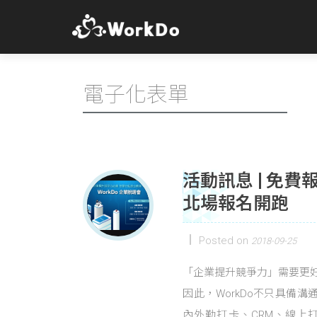
電子化表單
活動訊息 | 免費
北場報名開跑
Posted on
2018-09-25
「企業提升競爭力」需要更
因此，WorkDo不只具備
內外勤打卡、CRM、線上