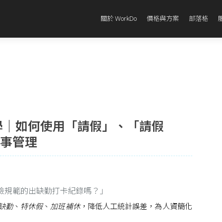
關於 WorkDo
價格與方案
部落格
能教學｜如何使用「請假」、「請假
人事管理
檢規範的出缺勤打卡紀錄嗎？」
缺勤
、
特休假
、
加班補休
，降低人工統計誤差，為人資簡化