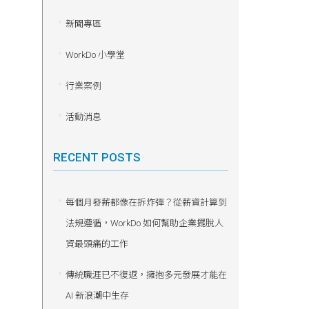
新聞專區
WorkDo 小學堂
行業案例
活動消息
RECENT POSTS
每個月發薪都像在拆炸彈？從薪資計算到
法規遵循，WorkDo 如何幫助企業擺脫人
資最頭痛的工作
傳統職涯已不復返，擁抱多元發展才能在
AI 新浪潮中生存