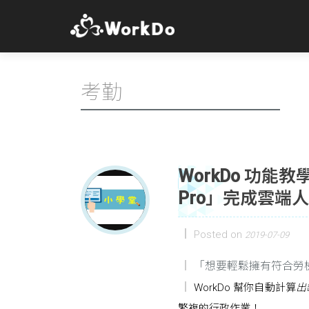
考勤
WorkDo 功
Pro」完成雲端
Posted on
2019-07-09
「想要輕鬆擁有符合勞
WorkDo 幫你自動計算
出
繁複的行政作業！