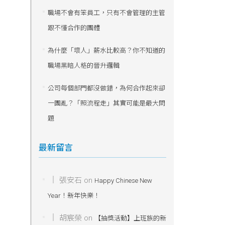
職場不會有笨員工，只有不會管理的主管
跟不懂合作的團體
為什麼「壞人」薪水比較高？你不知道的
職場黑暗人格的晉升邏輯
公司每個部門都沒做錯，為何合作起來卻
一團亂？「照流程走」其實可能是最大問
題
最新留言
張安石
on
Happy Chinese New
Year！新年快樂！
胡宸榮
on
【抽獎活動】上班族的新