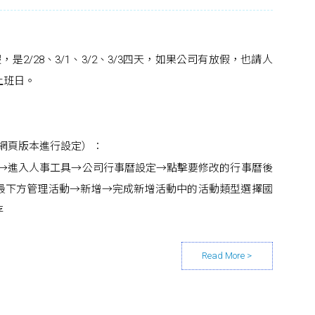
，是2/28、3/1、3/2、3/3四天，如果公司有放假，也請人
上班日。
網頁版本進行設定）：
圖示→進入人事工具→公司行事曆設定→點擊要修改的行事曆後
最下方管理活動→新增→完成新增活動中的活動類型選擇國
存