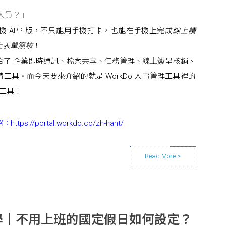
人員？」
有手機 APP 版，不只能用手機打卡，也能在手機上完成
線上請
上表單簽核
！
整合了 企業即時通訊、檔案共享、任務管理、線上簽呈核銷、
工具。而今天要來介紹的就是 WorkDo 人事管理工具裡的
大工具！
紹：
https://portal.workdo.co/zh-hant/
能教學｜不用上班的國定假日如何設定？