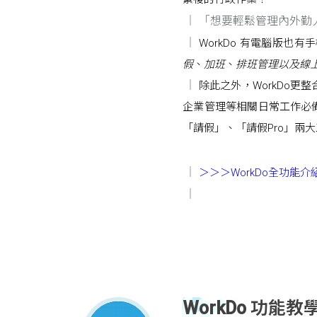
「想要輕鬆管理內外勤
WorkDo 有電腦版也
假
、
加班
、
排班管理以及線
除此之外，WorkDo更
企業管理等相關日常工作必備
「請假」、「請假Pro」兩
＞＞＞WorkDo全功能介
WorkDo 功