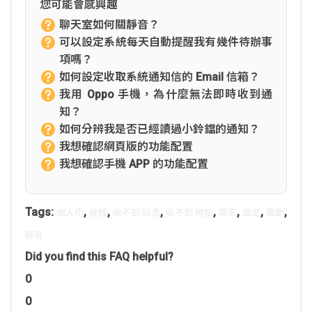
您可能會感興趣
聊天室如何關靜音？
可以設定系統每天自動提醒我有幾件待辦事
項嗎？
如何設定收取系統通知信的 Email 信箱？
我用 Oppo 手機，為什麼無法即時收到通
知？
如何分辨我是否已經讀過小鈴鐺的通知？
我想確認網頁版的功能配置
我想確認手機 APP 的功能配置
Tags:
,
,
,
,
,
,
,
個人化
提醒
收不到 訊息
收不到 通知
聊天
設定
震動
靜音
Did you find this FAQ helpful?
0
0