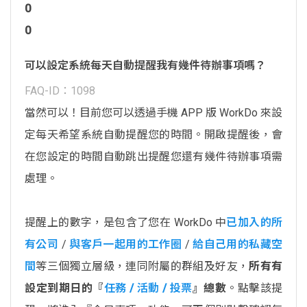
0
0
可以設定系統每天自動提醒我有幾件待辦事項嗎？
FAQ-ID：1098
當然可以！目前您可以透過手機 APP 版 WorkDo 來設
定每天希望系統自動提醒您的時間。開啟提醒後，會
在您設定的時間自動跳出提醒您還有幾件待辦事項需
處理。
提醒上的數字，是包含了您在 WorkDo 中
已加入的所
有公司
/
與客戶一起用的工作圈
/
給自己用的私藏空
間
等三個獨立層級，連同附屬的群組及好友，
所有有
設定到期日的『
任務 / 活動 / 投票
』總數
。點擊該提