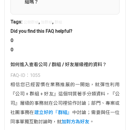
組嗎？
Tags:
,
,
公開群組
加群組
群組
Did you find this FAQ helpful?
0
0
如何進入查看公司 / 群組 / 好友層級裡的資料？
FAQ-ID：1055
相信您已經習慣在業務推展的一開始，就彈性利用
『公司 + 群組 + 好友』這個特質著手分類資料，『公
司』層級的事務就在公司裡協作討論；部門、專案或
社團事務在
建立好的『群組』
中討論；需要與任一位
同事單獨互動討論時，就
加對方為好友
。