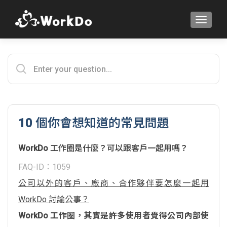
TOGGLE
10 個你會想知道的常見問題
WorkDo 工作圈是什麼？可以跟客戶一起用嗎？
FAQ-ID：1059
公司以外的客戶、廠商、合作夥伴要怎麼一起用
WorkDo 討論公事？
WorkDo 工作圈，其實是許多使用者覺得公司內部使