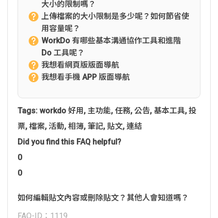
大小的限制嗎？
上傳檔案的大小限制是多少呢？如何節省使
用容量呢？
WorkDo 有哪些基本溝通協作工具和進階
Do 工具呢？
我想看網頁版版面導航
我想看手機 APP 版面導航
Tags:
workdo 好用
,
主功能
,
任務
,
公告
,
基本工具
,
投
票
,
檔案
,
活動
,
相簿
,
筆記
,
貼文
,
連結
Did you find this FAQ helpful?
0
0
如何編輯貼文內容或刪除貼文？其他人會知道嗎？
FAQ-ID：1119