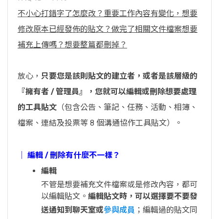
不小心打錯字了怎麼改？重要工作內容有變化，想要
修改原本已經發佈的貼文？做完了相關文件檔案想要
補充上傳嗎？想要整篇都刪掉？
放心，
只要您是該則貼文的建立者，或者是該層級的
『擁有者 / 管理員』，您就可以編輯或刪除想要處理
的工具貼文
（包含公告、筆記、任務、活動、相簿、
檔案、連結及投票等 8 個溝通協作工具貼文）。
│ 編輯 / 刪除有什麼不一樣？
編輯
不管是想要補充文件檔案或是修改內容，都可
以編輯貼文。
編輯貼文時，可以選擇要不要發
送通知到聊天室或
參與成員
；編輯過的貼文同