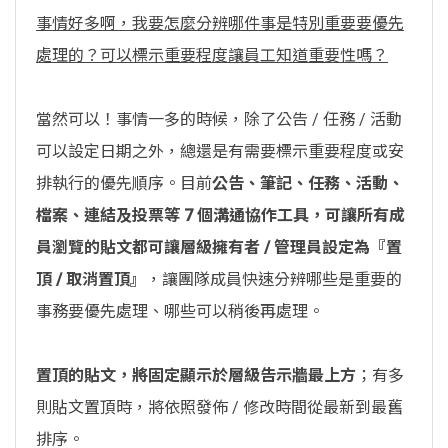
事情好多啊，我要怎麼分辨哪件事是特別重要要優先
處理的？可以標示重要程度讓員工知道重要性嗎？
當然可以！事情一多的時候，除了公告 / 任務 / 活動
可以設定日期之外，總還是有需要標示重要程度或安
排執行的優先順序。目前
公告、筆記、任務、活動、
檔案、連結及投票等 7 個溝通協作工具，可讓所有成
員瀏覽的貼文都可讓層級擁有者 / 管理員設定為『置
頂 / 取消置頂』
，讓團隊成員快速分辨哪些是重要的
事務要優先處理、哪些可以稍後再處理。
置頂的貼文，將固定顯示於層級告示牆最上方
；有多
則貼文置頂時，將依照發佈 / 修改時間從最新到最舊
排序。