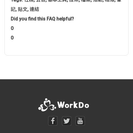
記
,
貼文
,
連結
Did you find this FAQ helpful?
0
0