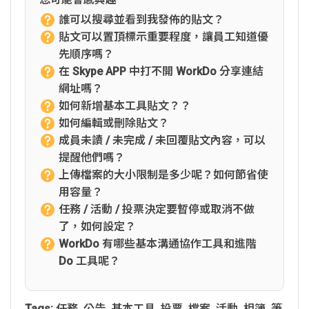
誰可以搜尋並看到我發佈的貼文？
貼文可以置頂標示重要程度，讓員工知道優
先順序嗎？
在 Skype APP 中打不開 WorkDo 分享連結
網址嗎？
如何新增基本工具貼文？？
如何編輯或刪除貼文？
成員未讀 / 未完成 / 未回覆貼文內容，可以
提醒他們嗎？
上傳檔案的大小限制是多少呢？如何節省使
用容量？
任務 / 活動 / 投票決定要暫停或取消不做
了，如何設定？
WorkDo 有哪些基本溝通協作工具和進階
Do 工具呢？
Tags:
任務
,
公告
,
基本工具
,
投票
,
檔案
,
活動
,
相簿
,
筆