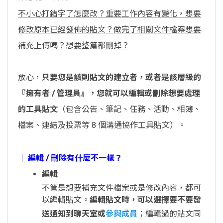
不小心打錯字了怎麼改？重要工作內容有變化，想要
修改原本已經發佈的貼文？做完了相關文件檔案想要
補充上傳嗎？想要整篇都刪掉？
放心，
只要您是該則貼文的建立者，或者是該層級的
『擁有者 / 管理員』，您就可以編輯或刪除想要處理
的工具貼文
（包含公告、筆記、任務、活動、相簿、
檔案、連結及投票等 8 個溝通協作工具貼文）。
│ 編輯 / 刪除有什麼不一樣？
編輯
不管是想要補充文件檔案或是修改內容，都可
以編輯貼文。
編輯貼文時，可以選擇要不要發
送通知到聊天室或
參與成員
；編輯過的貼文同