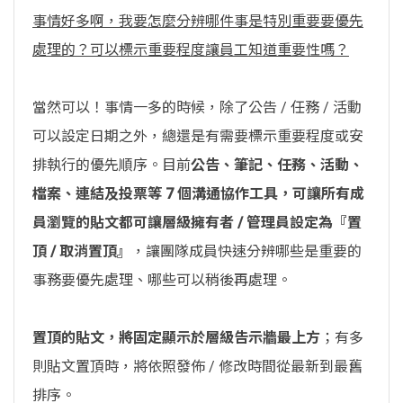
事情好多啊，我要怎麼分辨哪件事是特別重要要優先
處理的？可以標示重要程度讓員工知道重要性嗎？
當然可以！事情一多的時候，除了公告 / 任務 / 活動
可以設定日期之外，總還是有需要標示重要程度或安
排執行的優先順序。目前
公告、筆記、任務、活動、
檔案、連結及投票等 7 個溝通協作工具，可讓所有成
員瀏覽的貼文都可讓層級擁有者 / 管理員設定為『置
頂 / 取消置頂』
，讓團隊成員快速分辨哪些是重要的
事務要優先處理、哪些可以稍後再處理。
置頂的貼文，將固定顯示於層級告示牆最上方
；有多
則貼文置頂時，將依照發佈 / 修改時間從最新到最舊
排序。