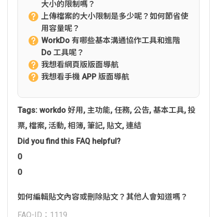
大小的限制嗎？
上傳檔案的大小限制是多少呢？如何節省使
用容量呢？
WorkDo 有哪些基本溝通協作工具和進階
Do 工具呢？
我想看網頁版版面導航
我想看手機 APP 版面導航
Tags:
workdo 好用
,
主功能
,
任務
,
公告
,
基本工具
,
投
票
,
檔案
,
活動
,
相簿
,
筆記
,
貼文
,
連結
Did you find this FAQ helpful?
0
0
如何編輯貼文內容或刪除貼文？其他人會知道嗎？
FAQ-ID：1119