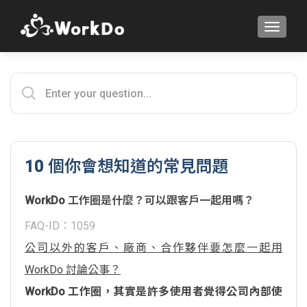
TOGGLE
10 個你會想知道的常見問題
WorkDo 工作圈是什麼？可以跟客戶一起用嗎？
FAQ-ID：1059
公司以外的客戶、廠商、合作夥伴要怎麼一起用
WorkDo 討論公事？
WorkDo 工作圈，其實是許多使用者覺得公司內部使