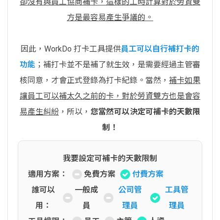
卻沒有與員工協商補卡，這樣的工時計算對於勞資雙
方是最容易產生爭議的。
因此，WorkDo 打卡工具提供
員工可以自行補打卡的
功能
；補打卡並不是補了就生效，是需要經過主管審
核同意，才會正式登錄為打卡紀錄。當然，
補卡如果
讓員工可以補太久之前的卡，對於勞資雙方也是會容
易產生糾紛
，所以，
您當然可以決定可補卡的天數限
制！
我要設定可補卡的天數限制
適用方案：
免費方案
付費方案
誰可以
一般成
公司管
工具管
用：
員
理員
理員