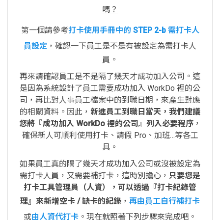
嗎？
第一個請參考
打卡使用手冊中的 STEP 2-b 需打卡人
員設定
，確認一下員工是不是有被設定為需打卡人
員。
再來請確認員工是不是隔了幾天才成功加入公司。這
是因為系統設計了員工需要成功加入 WorkDo 裡的公
司，再比對人事員工檔案中的到職日期，來產生對應
的相關資料。因此，
新進員工到職日當天，我們建議
您將『成功加入 WorkDo 裡的公司』列入必要程序
，
確保新人可順利使用打卡、請假 Pro、加班…等各工
具。
如果員工真的隔了幾天才成功加入公司或沒被設定為
需打卡人員，又需要補打卡，這時別擔心，
只要您是
打卡工具管理員（人資），可以透過『打卡紀錄管
理』來新增空卡 / 缺卡的紀錄
，
再由員工自行補打卡
或
由人資代打卡
。現在就照著下列步驟來完成吧。