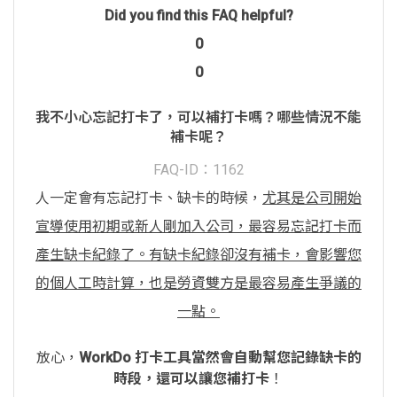
Did you find this FAQ helpful?
0
0
我不小心忘記打卡了，可以補打卡嗎？哪些情況不能
補卡呢？
FAQ-ID：1162
人一定會有忘記打卡、缺卡的時候，
尤其是公司開始
宣導使用初期或新人剛加入公司，最容易忘記打卡而
產生缺卡紀錄了。有缺卡紀錄卻沒有補卡，會影響您
的個人工時計算，也是勞資雙方是最容易產生爭議的
一點。
放心，
WorkDo 打卡工具當然會自動幫您記錄缺卡的
時段，還可以讓您補打卡
！