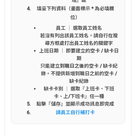
增』鍵
填妥下列資料（畫面標示
*
為必填欄
位）
員工 │ 選取員工姓名
若沒有列出該員工姓名，請自行在搜
尋方框處打出員工姓名的關鍵字
上班日期 │ 即要建立的空卡 / 缺卡日
期
只能建立
到職日之後
的空卡 / 缺卡紀
錄，不提供新增到職日之前的空卡 /
缺卡紀錄
缺卡卡別 │ 選取『上班卡、下班
卡、上/下班卡』任一種
點擊『儲存』並顯示成功訊息即完成
請員工自行補打卡