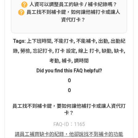
人資可以調整員工的缺卡 / 補卡紀錄嗎？
員工找不到補卡鍵，如何讓他補打卡或讓人
資代打卡？
Tags:
上下班時間
,
不能打卡
,
不能補卡
,
出勤
,
出勤紀
錄
,
勞檢
,
忘記打卡
,
打卡 設定
,
線上 打卡
,
缺勤
,
缺卡
,
考勤
,
補卡
,
調時間
Did you find this FAQ helpful?
0
0
員工找不到補卡鍵，要如何讓他補打卡或讓人資代打
卡？
FAQ-ID：1165
請員工補齊缺卡的紀錄，他卻說找不到補卡的功能