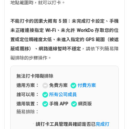
地點範圍時，就可以打卡。
不能打卡的因素大概有 5 類：未完成打卡設定、手機
未正確連接指定 Wi-Fi、未允許 WorkDo 存取您的位
置或定位精確度太低、未進入指定的 GPS 範圍（被遮
蔽或飄移）、網路連線暫時不穩定
，請依下列簡易障
礙排除的步驟操作。
無法打卡障礙排除
適用方案：
免費方案
付費方案
誰可以用：
所有公司成員
適用裝置：
手機 APP
網頁版
簡易排除：
請打卡工具管理員確認是否已
完成打