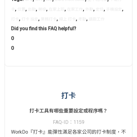
,
,
,
,
,
,
,
,
,
卡
位置
出勤
勞檢
在家上班
在家工作
外勤
定位
手機設定
,
,
,
,
,
打卡
打卡 設定
業務打卡
線上 打卡
考勤
遠距工作
Did you find this FAQ helpful?
0
0
打卡
打卡工具有哪些重要設定或程序嗎？
FAQ-ID：1159
WorkDo『打卡』能彈性滿足各家公司的打卡制度，不