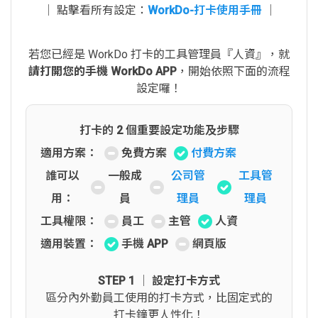
│ 點擊看所有設定：
WorkDo-打卡使用手冊
│
若您已經是 WorkDo 打卡的工具管理員『人資』，就
請打開您的手機 WorkDo APP
，開始依照下面的流程
設定囉！
打卡的 2 個重要設定功能及步驟
適用方案：
免費方案
付費方案
誰可以
一般成
公司管
工具管
用：
員
理員
理員
工具權限：
員工
主管
人資
適用裝置：
手機 APP
網頁版
STEP 1 │ 設定打卡方式
區分內外勤員工使用的打卡方式，比固定式的
打卡鐘更人性化！