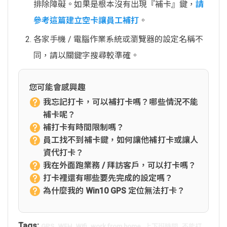
排除障礙。如果是根本沒有出現『補卡』鍵，
請
參考這篇建立空卡讓員工補打
。
各家手機 / 電腦作業系統或瀏覽器的設定名稱不
同，請以關鍵字搜尋較準確。
您可能會感興趣
我忘記打卡，可以補打卡嗎？哪些情況不能
補卡呢？
補打卡有時間限制嗎？
員工找不到補卡鍵，如何讓他補打卡或讓人
資代打卡？
我在外面跑業務 / 拜訪客戶，可以打卡嗎？
打卡裡還有哪些要先完成的設定嗎？
為什麼我的 Win10 GPS 定位無法打卡？
Tags:
,
,
,
,
,
GPS
WFH
Wifi
work from home
上下班時間
不能打