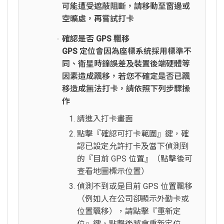
可能遭受遮蔽阻斷，請移動至窗邊或
空曠處，再嘗試打卡
確認是否 GPS 飄移
GPS 定位會因為座標系統採用標準不
同、衛星時鐘誤差及裝置後端硬體等
因素造成飄移，若您不確定是否已飄
移造成無法打卡，請依照下列步驟操
作
請進入打卡畫面
點擊『確認可打卡範圍』鍵，確
認已設定允許打卡及當下偵測到
的『目前 GPS 位置』（點擊後可
查看地圖標示位置）
偵測不到或是目前 GPS 位置飄移
（例如人在公司卻顯示外勤卡或
位置飄移），請點擊『重新定
位』鍵，點擊後將會重新定位