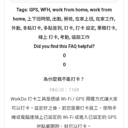
Tags:
GPS
,
WFH
,
work from home
,
work from
home
,
上下班時間
,
出勤
,
勞檢
,
在家上班
,
在家工作
,
外勤
,
多點打卡
,
多點簽到
,
打卡
,
打卡 設定
,
業務打卡
,
線上 打卡
,
考勤
,
遠距工作
Did you find this FAQ helpful?
0
0
為什麼我不能打卡？
FAQ-ID：1168
WorkDo 打卡工具是透過 Wi-Fi / GPS 兩種方式讓大家
可以打卡。設定好之後，若您是需打卡員工，使用手
機或電腦連接上已設定的 Wi-Fi 或進入已設定的 GPS
地點範圍時，就可以打卡。