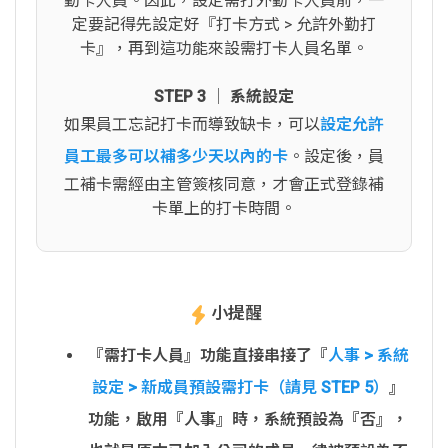
勤卡人員。因此，設定需打外勤卡人員前，一
定要記得先設定好『打卡方式 > 允許外勤打
卡』，再到這功能來設需打卡人員名單。
STEP 3 │ 系統設定
如果員工忘記打卡而導致缺卡，可以
設定允許
員工最多可以補多少天以內的卡
。設定後，員
工補卡需經由主管簽核同意，才會正式登錄補
卡單上的打卡時間。
小提醒
『需打卡人員』功能直接串接了『
人事 > 系統
設定 > 新成員預設需打卡（請見 STEP 5）
』
功能，啟用『人事』時，系統預設為『否』，