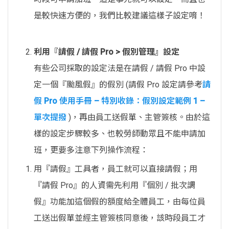
是較快速方便的，我們比較建議這樣子設定唷！
利用『請假 / 請假 Pro > 假別管理』設定
有些公司採取的設定法是在請假 / 請假 Pro 中設
定一個『颱風假』的假別 (請假 Pro 設定請參考
請
假 Pro 使用手冊 – 特別收錄：假別設定範例 1 –
單次提撥
)，再由員工送假單、主管簽核。由於這
樣的設定步驟較多、也較勞師動眾且不能申請加
班，更要多注意下列操作流程：
用『請假』工具者，員工就可以直接請假；用
『請假 Pro』的人資需先利用『個別 / 批次調
假』功能加這個假的額度給全體員工，由每位員
工送出假單並經主管簽核同意後，該時段員工才