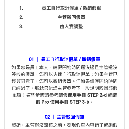
員工自行取消假單 / 撤銷假單
主管駁回假單
由人資調整
01 │ 員工自行取消假單 / 撤銷假單
如果您是員工本人，請假開始時間還沒過且主管還沒
簽核的假單，您可以火速自行取消假單；如果主管已
經簽同意了，您可以撤銷假單。但如果請假開始時間
已經過了，那就只能請主管參考下一段說明駁回該假
單囉！這些步驟請參考
請假使用手冊 STEP 2-d
或
請
假 Pro 使用手冊 STEP 3-b
。
02 │ 主管駁回假單
沒錯，主管還沒簽核之前，發現假單內容錯了或銷假