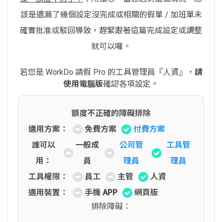
該是遺漏了幾個設定沒完成或相關的假單 / 加班單未
確實批准或駁回導致，趕緊跟著這篇完成設定或調整
就可以囉。
若您是 WorkDo 請假 Pro 的工具管理員『人資』，
請
使用電腦版
確認各項設定。
額度不正確的障礙排除
適用方案：
免費方案
付費方案
誰可以
一般成
公司管
工具管
用：
員
理員
理員
工具權限：
員工
主管
人資
適用裝置：
手機 APP
網頁版
排除障礙：