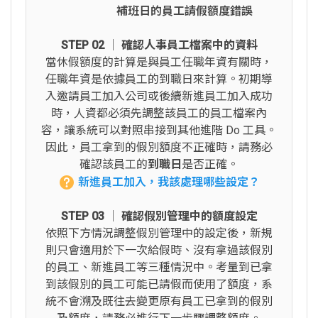
補班日的員工請假額度錯誤
STEP 02 │ 確認人事員工檔案中的資料
當休假額度的計算是與員工任職年資有關時，
任職年資是依據員工的到職日來計算。初期導
入邀請員工加入公司或後續新進員工加入成功
時，人資都必須先調整該員工的員工檔案內
容，讓系統可以對照串接到其他進階 Do 工具。
因此，員工拿到的假別額度不正確時，請務必
確認該員工的
到職日
是否正確。
新進員工加入，我該處理哪些設定？
STEP 03 │ 確認假別管理中的額度設定
依照下方情況調整假別管理中的設定後，新規
則只會適用於下一次給假時、沒有拿過該假別
的員工、新進員工等三種情況中。考量到已拿
到該假別的員工可能已請假而使用了額度，系
統不會溯及既往去變更原有員工已拿到的假別