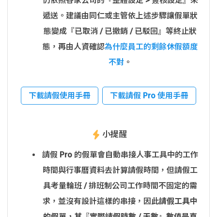
仍依照各家公司的『整體設定 > 簽核設定』來
遞送。建議由同仁或主管依上述步驟讓假單狀
態變成『已取消 / 已撤銷 / 已駁回』等終止狀
態，再由人資確認
為什麼員工的剩餘休假額度
不對
。
下載請假使用手冊
下載請假 Pro 使用手冊
小提醒
請假 Pro 的假單會自動串接人事工具中的工作
時間與行事曆資料去計算請假時間，但請假工
具考量輪班 / 排班制公司工作時間不固定的需
求，並沒有設計這樣的串接，因此
請假工具中
的假單，其『實際請假時數 / 天數』數值是直