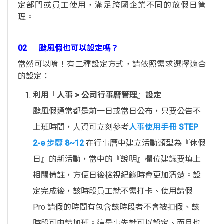
定部門或員工使用，滿足跨國企業不同的放假日管
理。
02 │ 颱風假也可以設定嗎？
當然可以唷！有二種設定方式，請依照需求選擇適合
的設定：
利用『人事 > 公司行事曆管理』設定
颱風假通常都是前一日或當日公布，只要公告不
上班時間，人資可立刻參考
人事使用手冊 STEP
2-e 步驟 8~12
在行事曆中建立活動類型為『休假
日』的新活動，當中的『說明』欄位建議要填上
相關備註，方便日後檢視紀錄時會更加清楚。設
定完成後，該時段員工就不需打卡、使用請假
Pro 請假的時間有包含該時段者不會被扣假、該
時段可申請加班。這是事先就可以設定、而且也