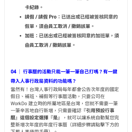
卡紀錄
。
請假 / 請假 Pro
：已送出或已經被簽核同意的
假單，
須由員工取消 / 撤銷該單
。
加班
：已送出或已經被簽核同意的加班單，
須
由員工取消 / 撤銷該單
。
04 │ 行事曆的活動只能一筆一筆自己打嗎？有一鍵
帶入人事行政局資料的功能嗎？
當然有！台灣人事行政局每年都會公告次年度的國定
假日、補班、補假等行事曆活動，只要公司在
WorkDo 建立時的所屬地區是台灣，您就不需要一筆
一筆辛苦地自行新增，只需要確認
『引用預設行事
曆』這個設定選擇『是』
，就可以讓系統自動幫您完
整新增次年度的年度行事曆（詳細步驟請點擊下方的
下載人事使用手冊）。