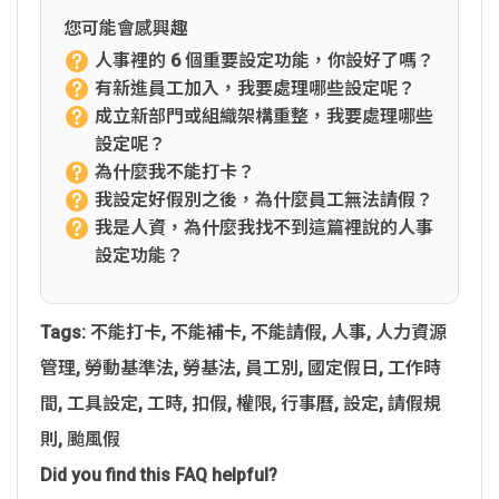
您可能會感興趣
人事裡的 6 個重要設定功能，你設好了嗎？
有新進員工加入，我要處理哪些設定呢？
成立新部門或組織架構重整，我要處理哪些
設定呢？
為什麼我不能打卡？
我設定好假別之後，為什麼員工無法請假？
我是人資，為什麼我找不到這篇裡說的人事
設定功能？
Tags:
不能打卡
,
不能補卡
,
不能請假
,
人事
,
人力資源
管理
,
勞動基準法
,
勞基法
,
員工別
,
國定假日
,
工作時
間
,
工具設定
,
工時
,
扣假
,
權限
,
行事曆
,
設定
,
請假規
則
,
颱風假
Did you find this FAQ helpful?