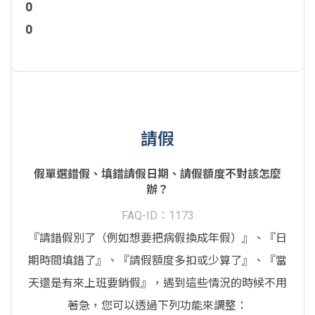
0
0
請假
假單選錯假、填錯請假日期、請假額度不對該怎麼
辦？
FAQ-ID：1173
『請錯假別了（例如想要把病假換成年假）』、『日
期時間填錯了』、『請假額度多扣或少算了』、『當
天還是有來上班要銷假』，遇到這些情況的時候不用
著急，您可以透過下列功能來調整：