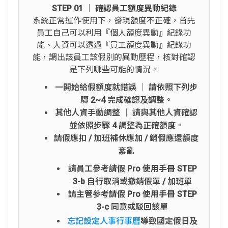
STEP 01 │ 確認員工額度異動紀錄
系統正常運作使用下，發現額度不正確，首先
員工自己可以利用『個人額度異動』紀錄功
能、人資可以透過『員工額度異動』紀錄功
能，調出該員工該假別的異動歷程，核對確認
是下列哪些可能的情況。
一開始給假額度就錯誤 │ 請依照下列步
驟 2~4 完成確認及調整。
其他人資手動調整 │ 請與其他人資確認
並依照步驟 4 調整為正確額度。
請假應扣 / 加班補休應加 / 銷假應還額度
紊亂
請員工參考
請假 Pro 使用手冊 STEP
3-b
自行取消或撤銷假單 / 加班單
請主管參考
請假 Pro 使用手冊 STEP
3-c
同意或駁回該單
忘記設定人事行事曆
導致國定假日及