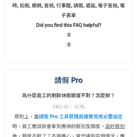
時
,
扣假
,
撤銷
,
簽核
,
行事曆
,
請假
,
遞延
,
電子簽核
,
電
子表單
Did you find this FAQ helpful?
0
0
請假 Pro
為什麼員工的剩餘休假額度不對？怎麼辦？
FAQ-ID：1078
原則上，當
請假 Pro 工具管理員確實完成必要設定
時，員工應該就會拿到應得的假別及額度。
設好假別
後，額度不對了？
不用擔心，當您遇到這個情況，應