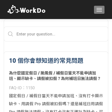
TOGGLE
10 個你會想知道的常見問題
為什麼國定假日 / 颱風假 / 補假日當天不能申請加
班、顯示缺卡、請假被扣假？為何補班日無法請假？
FAQ-ID：1150
國定假日 / 補假日當天不能申請加班、沒有打卡顯示
缺卡、用請假 Pro 請假被扣假嗎？還是補班日用請假
Pro 請假無法請假、沒有打卡沒有正確計為缺卡、可