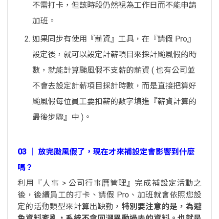
不需打卡，但該時段仍然視為工作日而不能申請
加班。
如果同步有使用『薪資』工具，在『請假 Pro』
設定後，就可以設定計薪項目來採計颱風假的時
數，就能計算颱風假不支薪的薪資 ( 也有公司並
不會去設定計薪項目採計時數，而是直接把算好
颱風假每位員工要扣薪的數字填進『薪資計算的
最後步驟』中 )。
03 │ 放完颱風假了，現在才來補設定會影響到什麼
嗎？
利用『人事 > 公司行事曆管理』完成補設定活動之
後，後續員工的打卡、請假 Pro、加班就會依照您設
定的活動類型來計算出缺勤，
特別要注意的是，為避
免資料紊亂，系統不會回溯異動過去的資料。也就是