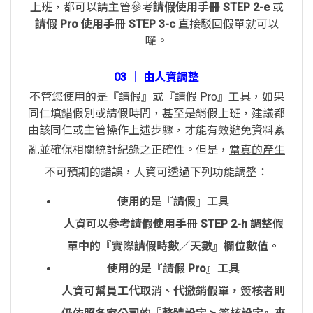
上班，都可以請主管參考
請假使用手冊 STEP 2-e
或
請假 Pro 使用手冊 STEP 3-c
直接駁回假單就可以
囉。
03 │ 由人資調整
不管您使用的是『請假』或『請假 Pro』工具，如果
同仁填錯假別或請假時間，甚至是銷假上班，建議都
由該同仁或主管操作上述步驟，才能有效避免資料紊
亂並確保相關統計紀錄之正確性。但是，
當真的產生
不可預期的錯誤，人資可透過下列功能調整
：
使用的是『請假』工具
人資可以參考
請假使用手冊 STEP 2-h
調整假
單中的『實際請假時數／天數』欄位數值。
使用的是『請假 Pro』工具
人資可幫員工代取消、代撤銷假單，簽核者則