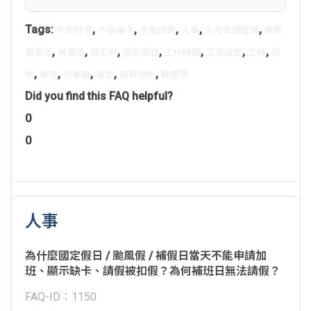
Tags:
,
,
,
,
,
不能打卡
不能補卡
不能請假
人事
人力資源管理
勞動
,
,
,
,
,
,
,
基準法
勞基法
員工別
國定假日
工作時間
工具設定
工時
扣
,
,
,
,
,
假
權限
行事曆
設定
請假規則
颱風假
Did you find this FAQ helpful?
0
0
人事
為什麼國定假日 / 颱風假 / 補假日當天不能申請加
班、顯示缺卡、請假被扣假？為何補班日無法請假？
FAQ-ID：1150