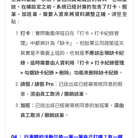
說，在補設定之前，系統已經計算的包含了打卡、假
單、加班單，需要人資來將資料調整正確。
調整重
點：
打卡
：實際颱風停班日在『打卡 > 打卡紀錄管
理』中都將計為『缺卡』，但如果公司政策這天
其實是不需要上班的，也就是
不應該出現缺卡紀
錄，這時需要由人資利用『打卡 > 打卡紀錄管理
> 勾選缺卡紀錄 > 刪除』功能來刪除缺卡紀錄
。
請假 / 請假 Pro
：已送出或已經被簽核同意的假
單，
須由員工取消 / 撤銷該單
。
加班
：已送出或已經被簽核同意的加班單，
須由
員工取消 / 撤銷該單
。
04 │ 行事曆的活動只能一筆一筆自己打嗎？有一鍵