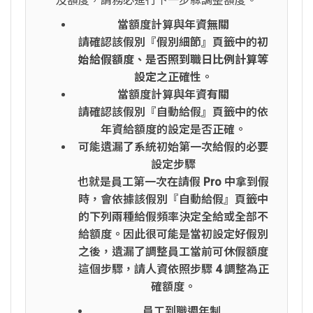
及額度，請務必進行下一步驟調整額度。
當額度計算與年資
無關
請確認該假別『假別細節』頁籤中的
初
始給假額度、是否照到職日比例計算等
設定
之正確性。
當額度計算與年資
有關
請確認該假別『自動給假』頁籤中的依
年資給額度的設定是否正確。
可能遺漏了系統初始第一次給假的必要
設定步驟
也就是員工第一次在請假 Pro 中拿到假
時，會依據該假別『自動給假』頁籤中
的下列兩種給假頻率決定全給或全部不
給額度。因此很可能是當初設定好假別
之後，遺漏了調整員工當前可休假額度
這個步驟，請人資依照步驟 4 調整為正
確額度。
員工到職週年制