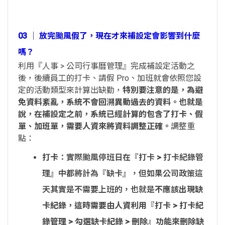
03 │ 放完颱風假了，現在才來補設定會影響到什麼
嗎？
利用『人事 > 公司行事曆管理』完成補設定活動之
後，後續員工的打卡、請假 Pro、加班就會依照您設
定的活動類型來計算出缺勤，
特別要注意的是，為避
免資料紊亂，系統不會回溯異動過去的資料。也就是
說，在補設定之前，系統已經計算的包含了打卡、假
單、加班單，需要人資來將資料調整正確。
調整重
點：
打卡
：實際颱風停班日在『打卡 > 打卡紀錄管
理』中都將計為『缺卡』，但如果公司政策這
天其實是不需要上班的，也就是
不應該出現缺
卡紀錄，這時需要由人資利用『打卡 > 打卡紀
錄管理 > 勾選缺卡紀錄 > 刪除』功能來刪除缺