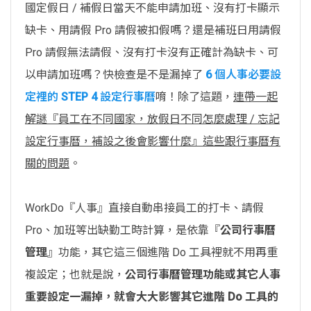
國定假日 / 補假日當天不能申請加班、沒有打卡顯示
缺卡、用請假 Pro 請假被扣假嗎？還是補班日用請假
Pro 請假無法請假、沒有打卡沒有正確計為缺卡、可
以申請加班嗎？快檢查是不是漏掉了
6 個人事必要設
定裡的 STEP 4 設定行事曆
唷！除了這題，
連帶一起
解謎『員工在不同國家，放假日不同怎麼處理 / 忘記
設定行事曆，補設之後會影響什麼』這些跟行事曆有
關的問題
。
WorkDo『人事』直接自動串接員工的打卡、請假
Pro、加班等出缺勤工時計算，是依靠『
公司行事曆
管理
』功能，其它這三個進階 Do 工具裡就不用再重
複設定；也就是說，
公司行事曆管理功能或其它人事
重要設定一漏掉，就會大大影響其它進階 Do 工具的