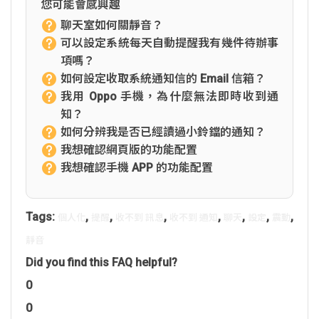
您可能會感興趣
聊天室如何關靜音？
可以設定系統每天自動提醒我有幾件待辦事
項嗎？
如何設定收取系統通知信的 Email 信箱？
我用 Oppo 手機，為什麼無法即時收到通
知？
如何分辨我是否已經讀過小鈴鐺的通知？
我想確認網頁版的功能配置
我想確認手機 APP 的功能配置
Tags:
,
,
,
,
,
,
,
個人化
提醒
收不到 訊息
收不到 通知
聊天
設定
震動
靜音
Did you find this FAQ helpful?
0
0