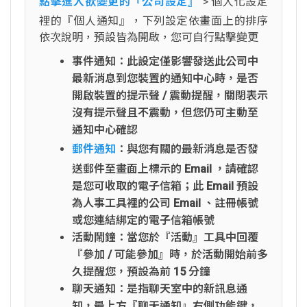
點擊進入欲變更的『公司設定』
> 個人化設定
裡的『個人通知』，下列設定依畫面上的排序
依次說明，預設皆為開啟，您可自行點擊變更
事件通知：此設定僅影響發送此公司中
最新消息到您裝置的通知中心時，是否
開啟裝置的提示聲 / 震動提醒，關閉表示
沒有提示聲且不震動，但您仍可主動至
通知中心確認
郵件通知
：與您有關的最新消息是否發
送郵件至畫面上標示的 Email ，請確認
是您可收取的電子信箱；此 Email 預設
為人事工具裡的公司 Email 、註冊帳號
或您連結綁定的電子信箱帳號
活動鬧鐘：當您於『活動』工具中回覆
『參加 / 可能參加』時，於活動開始前多
久提醒您，預設為前 15 分鐘
聊天通知：是指聊天室中的新訊息通
知，最上方『聊天通知』右側功能鍵，