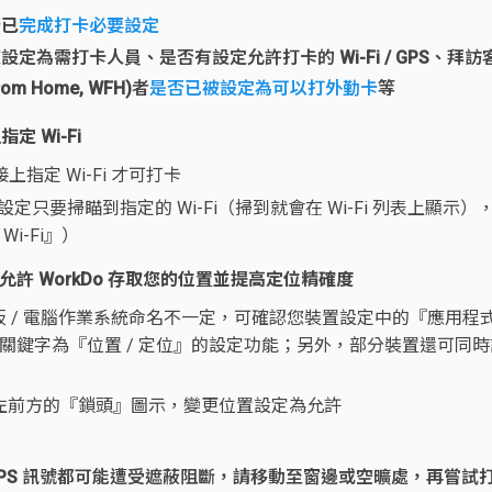
否已
完成打卡必要設定
需打卡人員、是否有設定允許打卡的 Wi-Fi / GPS、拜訪客戶 /
om Home, WFH)者
是否已被設定為可以打外勤卡
等
 Wi-Fi
接上指定 Wi-Fi 才可打卡
手機可設定只要掃瞄到指定的 Wi-Fi（掃到就會在 Wi-Fi 列表
i-Fi』）
允許 WorkDo 存取您的位置並提高定位精確度
 平板 / 電腦作業系統命名不一定，可確認您裝置設定中的『應用程式 
關鍵字為『位置 / 定位』的設定功能；另外，部分裝置還可同時
列左前方的『鎖頭』圖示，變更位置設定為允許
PS 訊號都可能遭受遮蔽阻斷，請移動至窗邊或空曠處，再嘗試