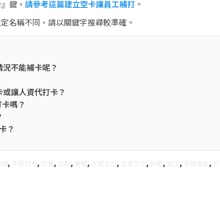
卡』鍵，
請參考這篇建立空卡讓員工補打
。
的設定名稱不同，請以關鍵字搜尋較準確。
情況不能補卡呢？
卡或讓人資代打卡？
打卡嗎？
？
打卡？
,
,
,
,
,
,
,
,
,
,
時間
不能打卡
位置
出勤
勞檢
在家上班
在家工作
外勤
定位
手機設定
打