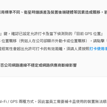
統採用標準不同、衛星時鐘誤差及裝置後端硬體等因素造成飄移，
』鍵，確認已設定允許打卡及當下偵測到的『目前 GPS 位置
PS 位置飄移（例如人在公司卻顯示外勤卡或位置飄移），請點
 位置經常性會超出允許可打卡的有效距離，須請人資按照
打卡使用手冊
是否公司網路連線不穩定或網路供應商斷線影響
Fi / GPS 兩種方式，因此當員工需要補卡且使用的裝置無法順利抓取