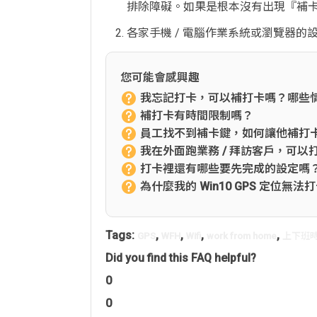
排除障礙。如果是根本沒有出現『補
各家手機 / 電腦作業系統或瀏覽器
您可能會感興趣
我忘記打卡，可以補打卡嗎？哪些
補打卡有時間限制嗎？
員工找不到補卡鍵，如何讓他補打
我在外面跑業務 / 拜訪客戶，可以
打卡裡還有哪些要先完成的設定嗎
為什麼我的 Win10 GPS 定位無法
Tags:
,
,
,
,
GPS
WFH
Wifi
work from home
上下班
Did you find this FAQ helpful?
0
0