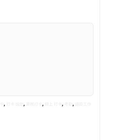
,
,
,
,
,
卡
打卡 設定
業務打卡
線上 打卡
考勤
遠距工作