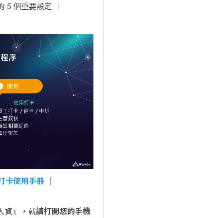
 5 個重要設定 │
o-打卡使用手冊
│
『人資』，就
請打開您的手機