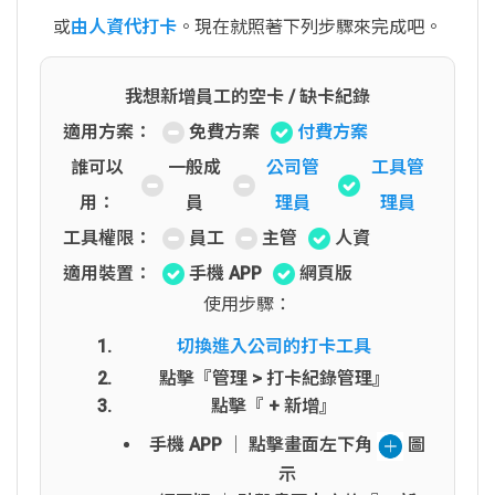
或
由人資代打卡
。現在就照著下列步驟來完成吧。
我想新增員工的空卡 / 缺卡紀錄
適用方案：
免費方案
付費方案
誰可以
一般成
公司管
工具管
用：
員
理員
理員
工具權限：
員工
主管
人資
適用裝置：
手機 APP
網頁版
使用步驟：
切換進入公司的打卡工具
點擊『管理 > 打卡紀錄管理』
點擊『 + 新增』
手機 APP │ 點擊畫面左下角
圖
示