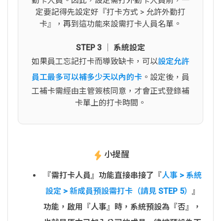
勤卡人員。因此，設定需打外勤卡人員前，一
定要記得先設定好『打卡方式 > 允許外勤打
卡』，再到這功能來設需打卡人員名單。
STEP 3 │ 系統設定
如果員工忘記打卡而導致缺卡，可以
設定允許
員工最多可以補多少天以內的卡
。設定後，員
工補卡需經由主管簽核同意，才會正式登錄補
卡單上的打卡時間。
小提醒
『需打卡人員』功能直接串接了『
人事 > 系統
設定 > 新成員預設需打卡（請見 STEP 5）
』
功能，啟用『人事』時，系統預設為『否』，