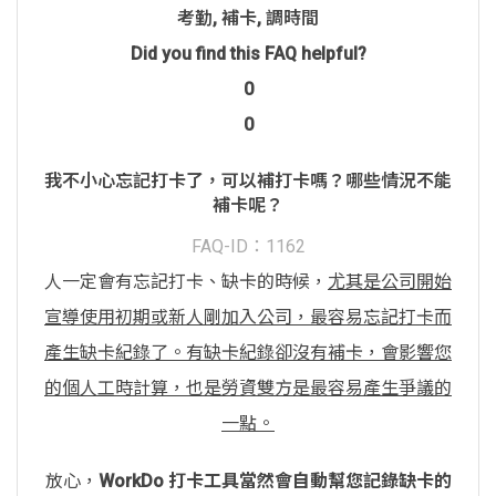
考勤
,
補卡
,
調時間
Did you find this FAQ helpful?
0
0
我不小心忘記打卡了，可以補打卡嗎？哪些情況不能
補卡呢？
FAQ-ID：1162
人一定會有忘記打卡、缺卡的時候，
尤其是公司開始
宣導使用初期或新人剛加入公司，最容易忘記打卡而
產生缺卡紀錄了。有缺卡紀錄卻沒有補卡，會影響您
的個人工時計算，也是勞資雙方是最容易產生爭議的
一點。
放心，
WorkDo 打卡工具當然會自動幫您記錄缺卡的