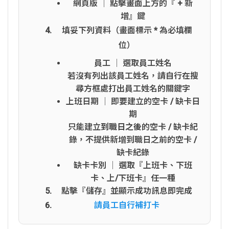
網頁版 │ 點擊畫面上方的『 + 新
增』鍵
填妥下列資料（畫面標示
*
為必填欄
位）
員工 │ 選取員工姓名
若沒有列出該員工姓名，請自行在搜
尋方框處打出員工姓名的關鍵字
上班日期 │ 即要建立的空卡 / 缺卡日
期
只能建立
到職日之後
的空卡 / 缺卡紀
錄，不提供新增到職日之前的空卡 /
缺卡紀錄
缺卡卡別 │ 選取『上班卡、下班
卡、上/下班卡』任一種
點擊『儲存』並顯示成功訊息即完成
請員工自行補打卡