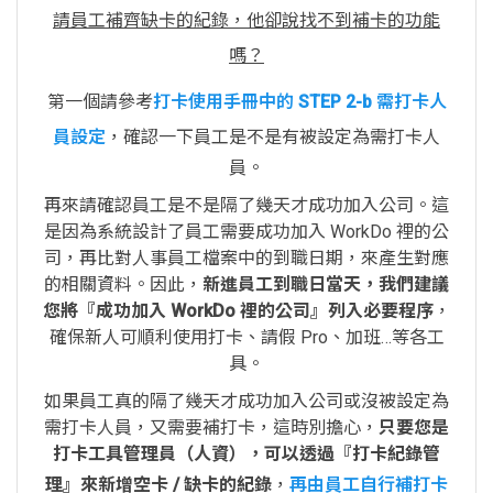
請員工補齊缺卡的紀錄，他卻說找不到補卡的功能
嗎？
第一個請參考
打卡使用手冊中的 STEP 2-b 需打卡人
員設定
，確認一下員工是不是有被設定為需打卡人
員。
再來請確認員工是不是隔了幾天才成功加入公司。這
是因為系統設計了員工需要成功加入 WorkDo 裡的公
司，再比對人事員工檔案中的到職日期，來產生對應
的相關資料。因此，
新進員工到職日當天，我們建議
您將『成功加入 WorkDo 裡的公司』列入必要程序
，
確保新人可順利使用打卡、請假 Pro、加班…等各工
具。
如果員工真的隔了幾天才成功加入公司或沒被設定為
需打卡人員，又需要補打卡，這時別擔心，
只要您是
打卡工具管理員（人資），可以透過『打卡紀錄管
理』來新增空卡 / 缺卡的紀錄
，
再由員工自行補打卡