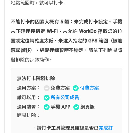
地點範圍時，就可以打卡。
不能打卡的因素大概有 5 類：未完成打卡設定、手機
未正確連接指定 Wi-Fi、未允許 WorkDo 存取您的位
置或定位精確度太低、未進入指定的 GPS 範圍（被遮
蔽或飄移）、網路連線暫時不穩定
，請依下列簡易障
礙排除的步驟操作。
無法打卡障礙排除
適用方案：
免費方案
付費方案
誰可以用：
所有公司成員
適用裝置：
手機 APP
網頁版
簡易排除：
請打卡工具管理員確認是否已
完成打