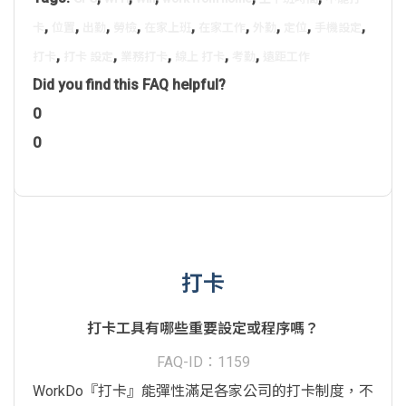
,
,
,
,
,
,
,
,
,
卡
位置
出勤
勞檢
在家上班
在家工作
外勤
定位
手機設定
,
,
,
,
,
打卡
打卡 設定
業務打卡
線上 打卡
考勤
遠距工作
Did you find this FAQ helpful?
0
0
打卡
打卡工具有哪些重要設定或程序嗎？
FAQ-ID：1159
WorkDo『打卡』能彈性滿足各家公司的打卡制度，不