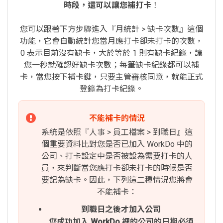
時段，還可以讓您補打卡
！
您可以跟著下方步驟進入『月統計 > 缺卡次數』這個
功能，它會自動統計您當月應打卡卻未打卡的次數，
0 表示目前沒有缺卡，大於等於 1 則有缺卡紀錄，讓
您一秒就確認好缺卡次數；每筆缺卡紀錄都可以補
卡，當您按下補卡鍵，只要主管審核同意，就能正式
登錄為打卡紀錄。
不能補卡的情況
系統是依照『人事 > 員工檔案 > 到職日』這
個重要資料比對您是否已加入 WorkDo 中的
公司、打卡設定中是否被設為需要打卡的人
員，來判斷當您應打卡卻未打卡的時候是否
要記為缺卡。因此，下列這二種情況您將會
不能補卡：
到職日之後才加入公司
您成功加入 WorkDo 裡的公司的日期必須