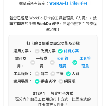
│ 點擊看所有設定：
WorkDo-打卡使用手冊
│
若您已經是 WorkDo 打卡的工具管理員『人資』，就
請打開您的手機 WorkDo APP
，開始依照下面的流程
設定囉！
打卡的 2 個重要設定功能及步驟
適用方案：
免費方案
付費方案
誰可以
一般成
公司管
工具管
用：
員
理員
理員
工具權限：
員工
主管
人資
適用裝置：
手機 APP
網頁版
STEP 1 │ 設定打卡方式
區分內外勤員工使用的打卡方式，比固定式的
打卡鐘更人性化！