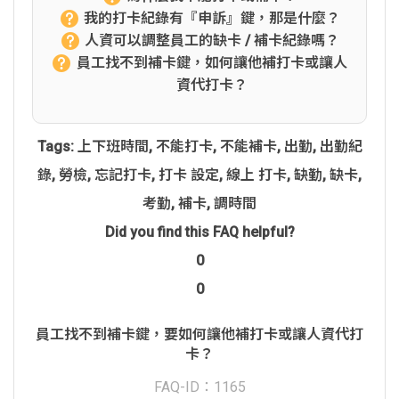
我的打卡紀錄有『申訴』鍵，那是什麼？
人資可以調整員工的缺卡 / 補卡紀錄嗎？
員工找不到補卡鍵，如何讓他補打卡或讓人
資代打卡？
Tags:
上下班時間
,
不能打卡
,
不能補卡
,
出勤
,
出勤紀
錄
,
勞檢
,
忘記打卡
,
打卡 設定
,
線上 打卡
,
缺勤
,
缺卡
,
考勤
,
補卡
,
調時間
Did you find this FAQ helpful?
0
0
員工找不到補卡鍵，要如何讓他補打卡或讓人資代打
卡？
FAQ-ID：1165