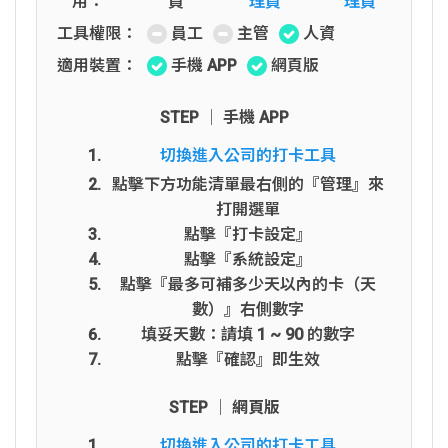
用：
員
理員
理員
工具權限：
員工
主管
人資
適用裝置：
手機 APP
網頁版
STEP │ 手機 APP
切換進入公司的打卡工具
點擊下方功能清單最右側的『管理』來
打開選單
點擊『打卡設定』
點擊『系統設定』
點擊『最多可補多少天以內的卡（天
數）』右側數字
填妥天數：請填 1 ~ 90 的數字
點擊『確認』即生效
STEP │ 網頁版
切換進入公司的打卡工具