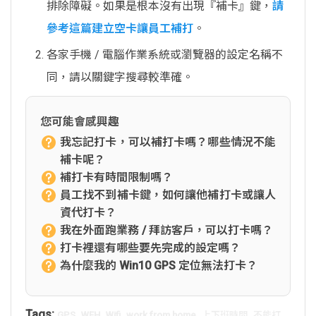
排除障礙。如果是根本沒有出現『補卡』鍵，
請
參考這篇建立空卡讓員工補打
。
各家手機 / 電腦作業系統或瀏覽器的設定名稱不
同，請以關鍵字搜尋較準確。
您可能會感興趣
我忘記打卡，可以補打卡嗎？哪些情況不能
補卡呢？
補打卡有時間限制嗎？
員工找不到補卡鍵，如何讓他補打卡或讓人
資代打卡？
我在外面跑業務 / 拜訪客戶，可以打卡嗎？
打卡裡還有哪些要先完成的設定嗎？
為什麼我的 Win10 GPS 定位無法打卡？
Tags:
,
,
,
,
,
GPS
WFH
Wifi
work from home
上下班時間
不能打