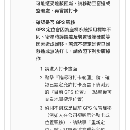
可能遭受遮蔽阻斷，請移動至窗邊或
空曠處，再嘗試打卡
確認是否 GPS 飄移
GPS 定位會因為座標系統採用標準不
同、衛星時鐘誤差及裝置後端硬體等
因素造成飄移，若您不確定是否已飄
移造成無法打卡，請依照下列步驟操
作
請進入打卡畫面
點擊『確認可打卡範圍』鍵，確
認已設定允許打卡及當下偵測到
的『目前 GPS 位置』（點擊後可
查看地圖標示位置）
偵測不到或是目前 GPS 位置飄移
（例如人在公司卻顯示外勤卡或
位置飄移），請點擊『重新定
位』鍵，點擊後將會重新定位