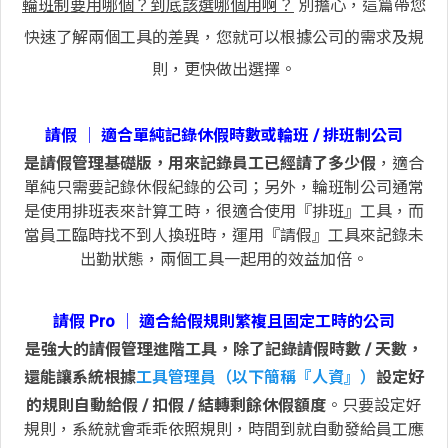
輪班制要用哪個？到底該選哪個用啊？
別擔心，這篇帶您
快速了解兩個工具的差異，您就可以根據公司的需求及規
則，更快做出選擇。
請假 │ 適合單純記錄休假時數或輪班 / 排班制公司
是請假管理基礎版，用來記錄員工已經請了多少假
，適合
單純只需要記錄休假紀錄的公司；另外，輪班制公司通常
是使用排班表來計算工時，很適合使用『排班』工具，而
當員工臨時找不到人換班時，運用『請假』工具來記錄未
出勤狀態，兩個工具一起用的效益加倍。
請假 Pro │ 適合給假規則繁複且固定工時的公司
是強大的請假管理進階工具，除了記錄請假時數 / 天數，
還能讓系統根據
工具管理員（以下簡稱『人資』）
設定好
的規則自動給假 / 扣假 / 結轉剩餘休假額度
。只要設定好
規則，系統就會乖乖依照規則，時間到就自動發給員工應