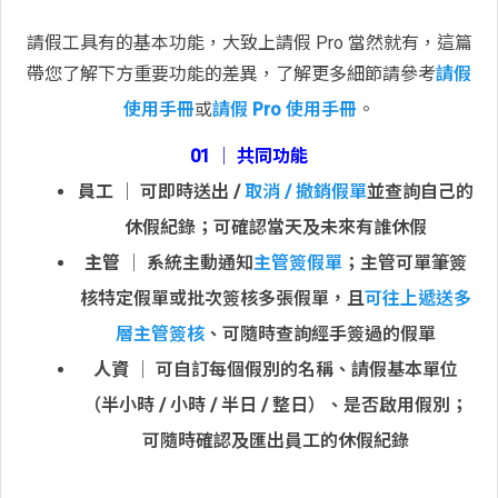
請假工具有的基本功能，大致上請假 Pro 當然就有，這篇
帶您了解下方重要功能的差異，了解更多細節請參考
請假
使用手冊
或
請假 Pro 使用手冊
。
01 │ 共同功能
員工
│ 可即時送出 /
取消 / 撤銷假單
並查詢自己的
休假紀錄；可確認當天及未來有誰休假
主管
│ 系統主動通知
主管簽假單
；主管可單筆簽
核特定假單或批次簽核多張假單，且
可往上遞送多
層主管簽核
、可隨時查詢經手簽過的假單
人資
│ 可自訂每個假別的名稱、請假基本單位
（半小時 / 小時 / 半日 / 整日）、是否啟用假別；
可隨時確認及匯出員工的休假紀錄