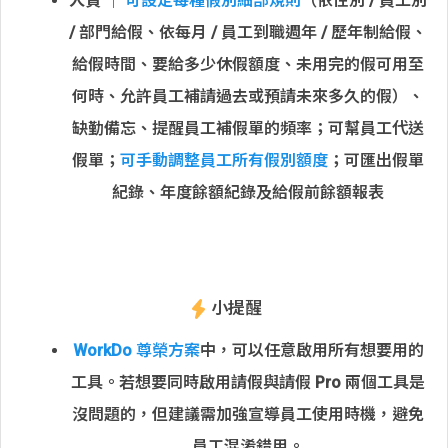
人資
│
可設定每種假別細部規則
（依性別 / 員工別
/ 部門給假、依每月 / 員工到職週年 / 歷年制給假、
給假時間、要給多少休假額度、未用完的假可用至
何時、允許員工補請過去或預請未來多久的假）、
缺勤備忘、提醒員工補假單的頻率；可幫員工代送
假單；
可手動調整員工所有假別額度
；可匯出假單
紀錄、年度餘額紀錄及給假前餘額報表
小提醒
WorkDo 尊榮方案
中，可以任意啟用所有想要用的
工具。若想要同時啟用請假與請假 Pro 兩個工具是
沒問題的，但建議需加強宣導員工使用時機，避免
員工混淆錯用。