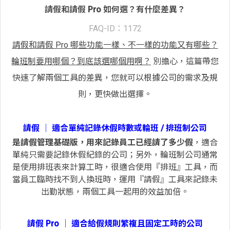
請假和請假 Pro 如何選？有什麼差異？
FAQ-ID：1172
請假和請假 Pro 哪些功能一樣、不一樣的功能又有哪些？
輪班制要用哪個？到底該選哪個用啊？
別擔心，這篇帶您
快速了解兩個工具的差異，您就可以根據公司的需求及規
則，更快做出選擇。
請假 │ 適合單純記錄休假時數或輪班 / 排班制公司
是請假管理基礎版，用來記錄員工已經請了多少假
，適合
單純只需要記錄休假紀錄的公司；另外，輪班制公司通常
是使用排班表來計算工時，很適合使用『排班』工具，而
當員工臨時找不到人換班時，運用『請假』工具來記錄未
出勤狀態，兩個工具一起用的效益加倍。
請假 Pro │ 適合給假規則繁複且固定工時的公司