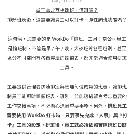
FAQ-ID：1115
員工需要互相輪班、值班嗎？
排好班表後，還需要讓員工可以打卡、彈性調班功能嗎？
這時候，您需要的是 WorkDo『排班』工具！當公司員工
是輪班制，不管是早 / 午 / 晚 / 大夜班等各種班別，甚至
區分不同部門有各自專屬的輪值表，都非常適合使用排班
工具。
主要提供管理者快速排定與管理每位成員的班表，讓排班
制員工能即時掌握班表、班別，並能透過留言備忘重要的
工作交接事項，不必擔心遺漏重要事務。另外，
排班員工
需要使用 WorkDo 打卡時，只要事先完成『人事』與『打
卡』工具的設定，排班後，員工就必須依照實際排班日曆