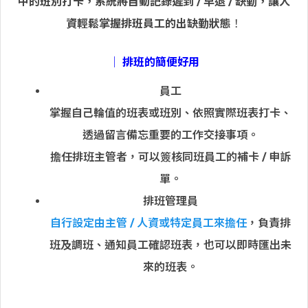
中的班別打卡，系統將自動記錄遲到 / 早退 / 缺勤，讓人
資輕鬆掌握排班員工的出缺勤狀態
！
│ 排班的簡便好用
員工
掌握自己輪值的班表或班別、依照實際班表打卡、
透過留言備忘重要的工作交接事項。
擔任排班主管者，可以簽核同班員工的補卡 / 申訴
單。
排班管理員
自行設定由主管 / 人資或特定員工來擔任
，負責排
班及調班、通知員工確認班表，也可以即時匯出未
來的班表。