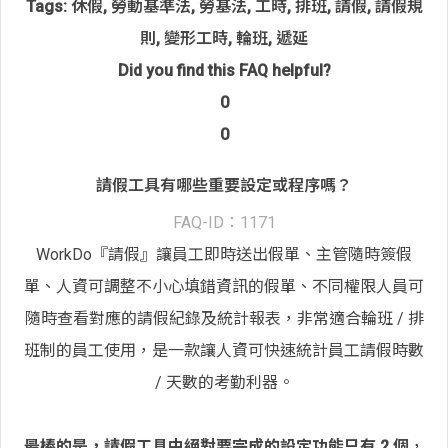
Tags:
休假
,
勞動基準法
,
勞基法
,
工時
,
排班
,
請假
,
請假規
則
,
變形工時
,
輪班
,
遞延
Did you find this FAQ helpful?
0
0
請假工具有哪些重要設定或程序嗎？
FAQ-ID：1171
WorkDo『請假』讓員工即時送出假單、主管隨時簽假
單、人資可調整不小心填錯資訊的假單、不同權限人員可
隨時查看對應的請假紀錄及統計報表，非常適合輪班 / 排
班制的員工使用，是一款讓人資可快速統計員工請假時數
/ 天數的考勤利器。
最棒的是，請假工具中絕對要完成的設定功能只有 2 個
，