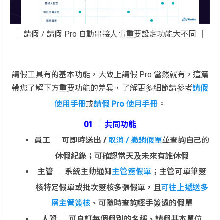
│ 請假 / 請假 Pro 自動串接人事重要設定功能大不同 │
請假工具有的基本功能，大致上請假 Pro 當然就有，這篇
帶您了解下方重要功能的差異，了解更多細節請參考
請假
使用手冊
或
請假 Pro 使用手冊
。
01 │ 共同功能
員工
│ 可即時送出 /
取消 / 撤銷假單
並查詢自己的
休假紀錄；可確認當天及未來有誰休假
主管
│ 系統主動通知
主管簽假單
；主管可單筆簽
核特定假單或批次簽核多張假單，且
可往上遞送多
層主管簽核
、可隨時查詢經手簽過的假單
人資
│ 可自訂每個假別的名稱、請假基本單位