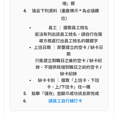
增』鍵
填妥下列資料（畫面標示
*
為必填欄
位）
員工 │ 選取員工姓名
若沒有列出該員工姓名，請自行在搜
尋方框處打出員工姓名的關鍵字
上班日期 │ 即要建立的空卡 / 缺卡日
期
只能建立
到職日之後
的空卡 / 缺卡紀
錄，不提供新增到職日之前的空卡 /
缺卡紀錄
缺卡卡別 │ 選取『上班卡、下班
卡、上/下班卡』任一種
點擊『儲存』並顯示成功訊息即完成
請員工自行補打卡