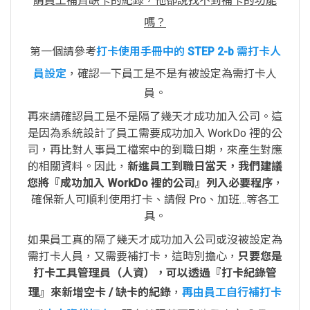
請員工補齊缺卡的紀錄，他卻說找不到補卡的功能
嗎？
第一個請參考
打卡使用手冊中的 STEP 2-b 需打卡人
員設定
，確認一下員工是不是有被設定為需打卡人
員。
再來請確認員工是不是隔了幾天才成功加入公司。這
是因為系統設計了員工需要成功加入 WorkDo 裡的公
司，再比對人事員工檔案中的到職日期，來產生對應
的相關資料。因此，
新進員工到職日當天，我們建議
您將『成功加入 WorkDo 裡的公司』列入必要程序
，
確保新人可順利使用打卡、請假 Pro、加班…等各工
具。
如果員工真的隔了幾天才成功加入公司或沒被設定為
需打卡人員，又需要補打卡，這時別擔心，
只要您是
打卡工具管理員（人資），可以透過『打卡紀錄管
理』來新增空卡 / 缺卡的紀錄
，
再由員工自行補打卡