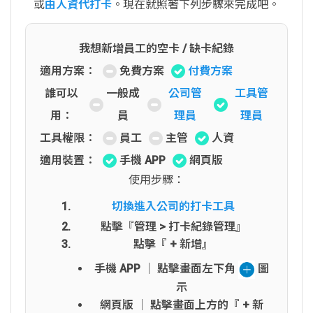
或
由人資代打卡
。現在就照著下列步驟來完成吧。
我想新增員工的空卡 / 缺卡紀錄
適用方案：
免費方案
付費方案
誰可以
一般成
公司管
工具管
用：
員
理員
理員
工具權限：
員工
主管
人資
適用裝置：
手機 APP
網頁版
使用步驟：
切換進入公司的打卡工具
點擊『管理 > 打卡紀錄管理』
點擊『 + 新增』
手機 APP │ 點擊畫面左下角
圖
示
網頁版 │ 點擊畫面上方的『 + 新