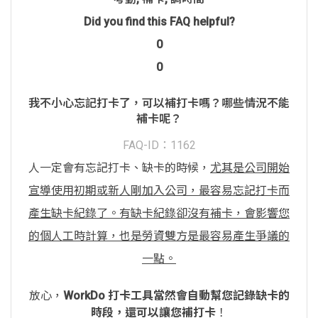
Did you find this FAQ helpful?
0
0
我不小心忘記打卡了，可以補打卡嗎？哪些情況不能
補卡呢？
FAQ-ID：1162
人一定會有忘記打卡、缺卡的時候，
尤其是公司開始
宣導使用初期或新人剛加入公司，最容易忘記打卡而
產生缺卡紀錄了。有缺卡紀錄卻沒有補卡，會影響您
的個人工時計算，也是勞資雙方是最容易產生爭議的
一點。
放心，
WorkDo 打卡工具當然會自動幫您記錄缺卡的
時段，還可以讓您補打卡
！