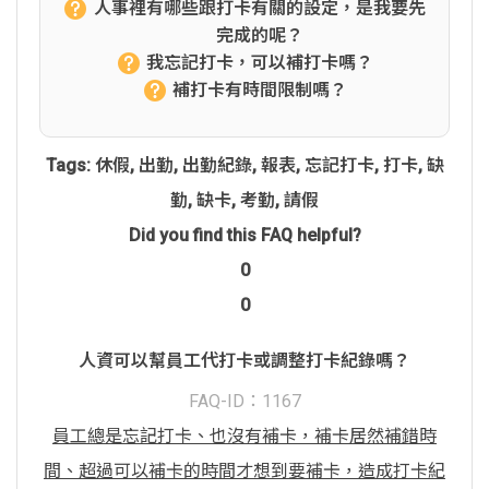
人事裡有哪些跟打卡有關的設定，是我要先
完成的呢？
我忘記打卡，可以補打卡嗎？
補打卡有時間限制嗎？
Tags:
休假
,
出勤
,
出勤紀錄
,
報表
,
忘記打卡
,
打卡
,
缺
勤
,
缺卡
,
考勤
,
請假
Did you find this FAQ helpful?
0
0
人資可以幫員工代打卡或調整打卡紀錄嗎？
FAQ-ID：1167
員工總是忘記打卡、也沒有補卡，補卡居然補錯時
間、超過可以補卡的時間才想到要補卡，造成打卡紀