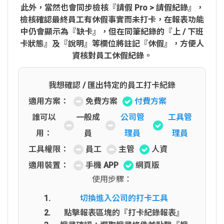
此外，當然也會同步檢核『請假 Pro > 請假紀錄』，
檢核確認最終員工有休假事實而未打卡，在報表功能
中仍會顯示為『缺卡』，但在同筆紀錄的『上 / 下班
卡狀態』及『說明』等欄位將註記『休假』，方便人
資核對員工休假紀錄。
我想確認 / 匯出特定的員工打卡紀錄
適用方案：
免費方案
付費方案
誰可以
一般成
公司管
工具管
用：
員
理員
理員
工具權限：
員工
主管
人資
適用裝置：
手機 APP
網頁版
使用步驟：
切換進入公司的打卡工具
點擊報表區塊的『打卡紀錄報表』