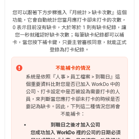
您可以跟著下方步驟進入『月統計 > 缺卡次數』這個
功能，它會自動統計您當月應打卡卻未打卡的次數，
0 表示目前沒有缺卡，大於等於 1 則有缺卡紀錄，讓
您一秒就確認好缺卡次數；每筆缺卡紀錄都可以補
卡，當您按下補卡鍵，只要主管審核同意，就能正式
登錄為打卡紀錄。
不能補卡的情況
系統是依照『人事 > 員工檔案 > 到職日』這
個重要資料比對您是否已加入 WorkDo 中的
公司、打卡設定中是否被設為需要打卡的人
員，來判斷當您應打卡卻未打卡的時候是否
要記為缺卡。因此，下列這二種情況您將會
不能補卡：
到職日之後才加入公司
您成功加入 WorkDo 裡的公司的日期必須