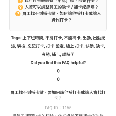
我的打卡紀錄有『申訴』鍵，那是什麼？
人資可以調整員工的缺卡 / 補卡紀錄嗎？
員工找不到補卡鍵，如何讓他補打卡或讓人
資代打卡？
Tags:
上下班時間
,
不能打卡
,
不能補卡
,
出勤
,
出勤紀
錄
,
勞檢
,
忘記打卡
,
打卡 設定
,
線上 打卡
,
缺勤
,
缺卡
,
考勤
,
補卡
,
調時間
Did you find this FAQ helpful?
0
0
員工找不到補卡鍵，要如何讓他補打卡或讓人資代打
卡？
FAQ-ID：1165