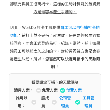
卻沒有與員工協商補卡，這樣的工時計算對於勞資雙
方是最容易產生爭議的。
因此，WorkDo 打卡工具提供
員工可以自行補打卡的
功能
；補打卡並不是補了就生效，是需要經過主管審
核同意，才會正式登錄為打卡紀錄。當然，
補卡如果
讓員工可以補太久之前的卡，對於勞資雙方也是會容
易產生糾紛
，所以，
您當然可以決定可補卡的天數限
制！
我要設定可補卡的天數限制
適用方案：
免費方案
付費方案
誰可以
一般成
公司管
工具管
用：
員
理員
理員