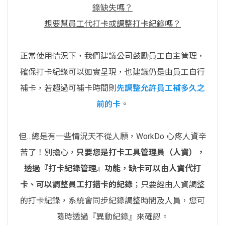
錄缺失嗎？
想要幫員工代打卡或調整打卡紀錄嗎？
正常使用情況下，我們建議公司鼓勵員工自主管理，
確保打卡紀錄可以如實呈現，也建議仍是由員工自行
補卡，若超過可補卡時間則
先調整允許員工補多久之
前的卡
。
但…總是有一些情況天不從人願，WorkDo 心疼人資辛
苦了！別擔心，
只要您是打卡工具管理員（人資），
透過『打卡紀錄管理』功能，缺卡可以由人資代打
卡、可以調整員工打錯卡的紀錄
；只要經由人資調整
的打卡紀錄，系統會同步紀錄調整時間及人員，您可
隨時透過『異動紀錄』來確認。