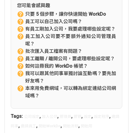
您可能會感興趣
只要 5 個步驟，讓你快速開始 WorkDo
員工可以自己加入公司嗎？
有員工剛加入公司，我要處理哪些設定呢？
員工加入公司要不要額外通知公司管理員
呢？
批次匯入員工檔案有問題？
員工離職 / 離開公司，要處理哪些設定呢？
如何註冊我的 WorkDo 帳號？
我可以跟其他同事單獨討論互動嗎？要先加
好友嗎？
本來用免費網域，可以轉為綁定連結公司網
域嗎？
Tags:
,
,
,
,
,
,
公司設定
加入公司
管理員
管管
設定
設定程序
邀請
,
,
,
,
同事
邀請員工
開始WorkDo
開始流程
開始用