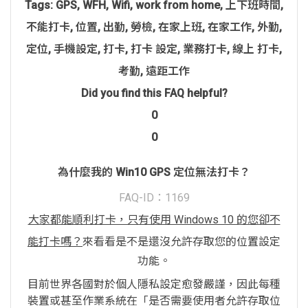
Tags:
GPS
,
WFH
,
Wifi
,
work from home
,
上下班時間
,
不能打卡
,
位置
,
出勤
,
勞檢
,
在家上班
,
在家工作
,
外勤
,
定位
,
手機設定
,
打卡
,
打卡 設定
,
業務打卡
,
線上 打卡
,
考勤
,
遠距工作
Did you find this FAQ helpful?
0
0
為什麼我的 Win10 GPS 定位無法打卡？
FAQ-ID：1169
大家都能順利打卡，只有使用 Windows 10 的您卻不
能打卡嗎？
來看看是不是還沒允許存取您的位置設定
功能。
目前世界各國對於個人隱私設定愈發嚴謹，因此每種
裝置或甚至作業系統在「是否需要使用者允許存取位