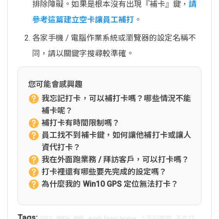
排除障礙。如果是根本沒有出現『補卡』鍵，
請
參考這篇建立空卡讓員工補打
。
各家手機 / 電腦作業系統或瀏覽器的設定名稱不
同，請以關鍵字搜尋較準確。
您可能會感興趣
我忘記打卡，可以補打卡嗎？哪些情況不能
補卡呢？
補打卡有時間限制嗎？
員工找不到補卡鍵，如何讓他補打卡或讓人
資代打卡？
我在外面跑業務 / 拜訪客戶，可以打卡嗎？
打卡裡還有哪些要先完成的設定嗎？
為什麼我的 Win10 GPS 定位無法打卡？
Tags:
,
,
,
,
,
GPS
WFH
Wifi
work from home
上下班時間
不能打