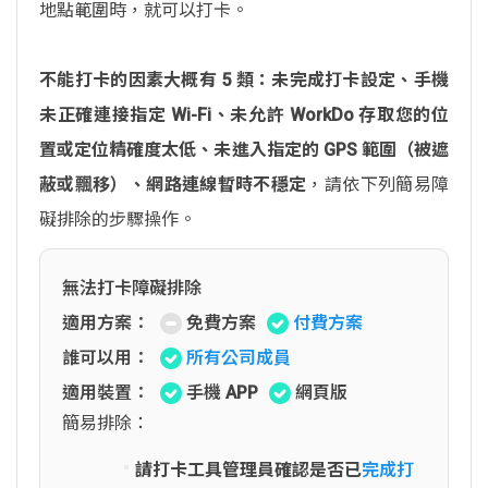
地點範圍時，就可以打卡。
不能打卡的因素大概有 5 類：未完成打卡設定、手機
未正確連接指定 Wi-Fi、未允許 WorkDo 存取您的位
置或定位精確度太低、未進入指定的 GPS 範圍（被遮
蔽或飄移）、網路連線暫時不穩定
，請依下列簡易障
礙排除的步驟操作。
無法打卡障礙排除
適用方案：
免費方案
付費方案
誰可以用：
所有公司成員
適用裝置：
手機 APP
網頁版
簡易排除：
請打卡工具管理員確認是否已
完成打