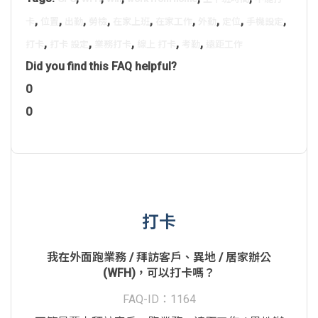
,
,
,
,
,
,
,
,
,
卡
位置
出勤
勞檢
在家上班
在家工作
外勤
定位
手機設定
,
,
,
,
,
打卡
打卡 設定
業務打卡
線上 打卡
考勤
遠距工作
Did you find this FAQ helpful?
0
0
打卡
我在外面跑業務 / 拜訪客戶、異地 / 居家辦公
(WFH)，可以打卡嗎？
FAQ-ID：1164