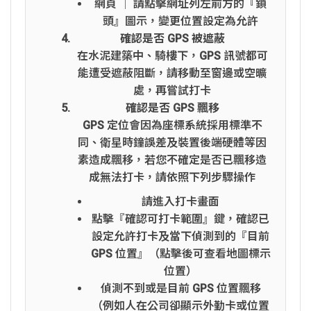
網頁 │ 請點擊網址列左前方的『鎖
頭』圖示，變更位置設定為允許
確認是否 GPS 被遮蔽
在水泥建築中、騎樓下，GPS 訊號都可
能遭受遮蔽阻斷，請移動至窗邊或空曠
處，再嘗試打卡
確認是否 GPS 飄移
GPS 定位會因為座標系統採用標準不
同、衛星時鐘誤差及裝置後端硬體等因
素造成飄移，若您不確定是否已飄移造
成無法打卡，請依照下列步驟操作
請進入打卡畫面
點擊『確認可打卡範圍』鍵，確認已
設定允許打卡及當下偵測到的『目前
GPS 位置』（點擊後可查看地圖標示
位置）
偵測不到或是目前 GPS 位置飄移
（例如人在公司卻顯示外勤卡或位置