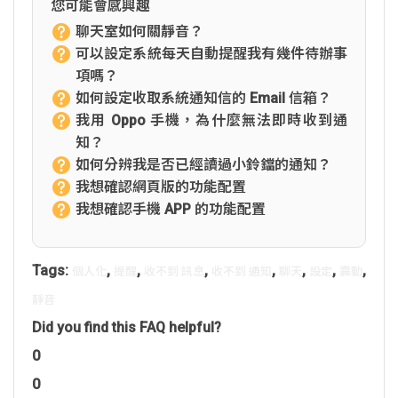
您可能會感興趣
聊天室如何關靜音？
可以設定系統每天自動提醒我有幾件待辦事
項嗎？
如何設定收取系統通知信的 Email 信箱？
我用 Oppo 手機，為什麼無法即時收到通
知？
如何分辨我是否已經讀過小鈴鐺的通知？
我想確認網頁版的功能配置
我想確認手機 APP 的功能配置
Tags:
,
,
,
,
,
,
,
個人化
提醒
收不到 訊息
收不到 通知
聊天
設定
震動
靜音
Did you find this FAQ helpful?
0
0