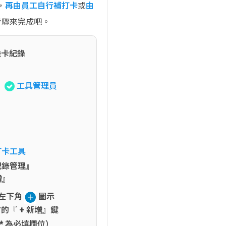
，
再由員工自行補打卡
或
由
步驟來完成吧。
缺卡紀錄
工具管理員
打卡工具
紀錄管理』
增』
面左下角
圖示
的『 + 新增』鍵
*
為必填欄位）