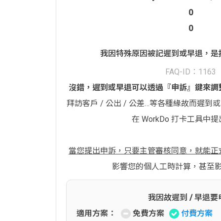
0
0
我因特殊原因被記遲到或早退，是
FAQ-ID：1163
沒錯，遲到或早退可以透過『申訴』鍵來調
拜訪客戶 / 公出 / 公差…等各種緣故而遲
在 WorkDo 打卡工具中
當您提出申訴，只要主管審核同意，就能正
影響您的個人工時計算，甚至
我因故遲到 / 早退要
適用方案：
免費方案
付費方案