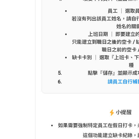
員工 │ 選取
若沒有列出該員工姓名，請自
姓名的關
上班日期 │ 即要建立的
只能建立
到職日之後
的空卡 /
職日之前的空卡 
缺卡卡別 │ 選取『上班卡、
種
點擊『儲存』並顯示成
請員工自行補
小提醒
如果需要強制特定員工在假日打卡，
這個功能建立缺卡紀錄，