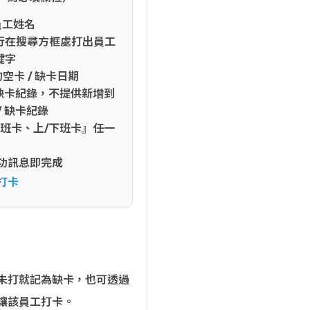
員工姓名
行在搜尋方框處打出員工
鍵字
空卡 / 缺卡日期
 缺卡紀錄，不提供新增到
/ 缺卡紀錄
下班卡、上/下班卡』任一
功訊息即完成
打卡
未打就記為缺卡，也可透過
讓該員工打卡。