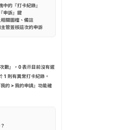
塊中的『打卡紀錄』
『申訴』鍵
上相關圖檔、備註
知主管簽核這次的申訴
 早退次數』，0 表示目前沒有遲
於 1 則有異常打卡紀錄。
我的 > 我的申請』功能確
辦？