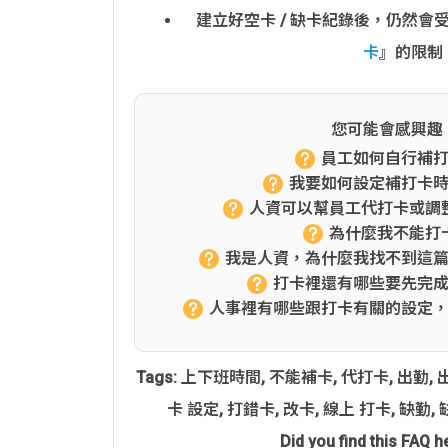
建立好空卡 / 缺卡紀錄後，仍然會
卡
』的限制
您可能會感興趣
員工如何自行補
我要如何設定補打卡
人資可以幫員工代打卡或調
為什麼我不能打
我是人資，為什麼我找不到這
打卡裡還有哪些要先完
人事裡有哪些跟打卡有關的設定
Tags:
上下班時間
,
不能補卡
,
代打卡
,
出勤
,
卡 設定
,
打錯卡
,
改卡
,
線上 打卡
,
缺勤
,
Did you find this FAQ h