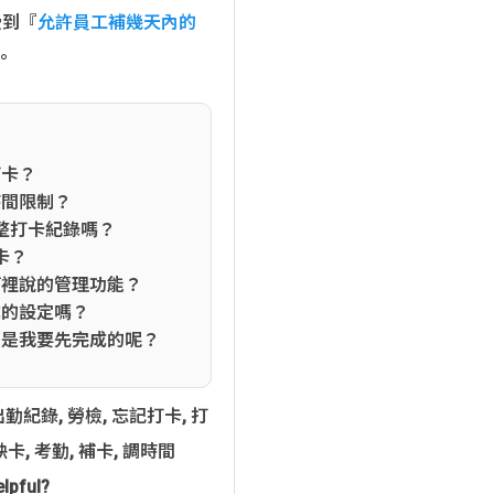
受到『
允許員工補幾天內的
。
打卡？
時間限制？
整打卡紀錄嗎？
卡？
篇裡說的管理功能？
成的設定嗎？
，是我要先完成的呢？
出勤紀錄
,
勞檢
,
忘記打卡
,
打
缺卡
,
考勤
,
補卡
,
調時間
elpful?