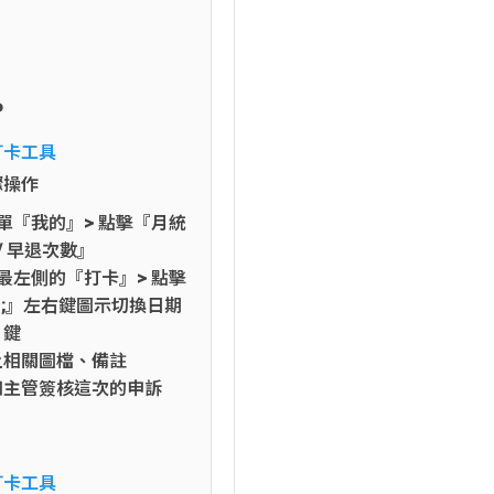
P
打卡工具
驟操作
單『我的』> 點擊『月統
/ 早退次數』
最左側的『打卡』> 點擊
> ;』左右鍵圖示切換日期
』鍵
上相關圖檔、備註
知主管簽核這次的申訴
打卡工具