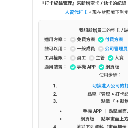
『打卡紀錄管理』來新增空卡 / 缺卡的紀錄
人資代打卡
。現在就照著下列
我想新增員工的空卡 / 
適用方案：
免費方案
付費方案
誰可以用：
一般成員
公司管理員
工具權限：
員工
主管
人資
適用裝置：
手機 APP
網頁版
使用步驟：
切換進入公司的
點擊『管理 > 打卡
點擊『 + 新
手機 APP │ 點擊畫
網頁版 │ 點擊畫面上方
填妥下列資料（畫面標示