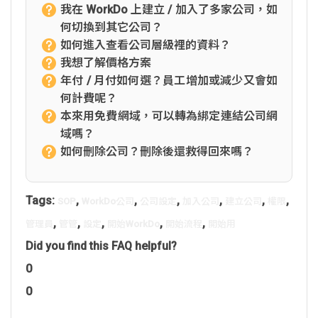
我在 WorkDo 上建立 / 加入了多家公司，如
何切換到其它公司？
如何進入查看公司層級裡的資料？
我想了解價格方案
年付 / 月付如何選？員工增加或減少又會如
何計費呢？
本來用免費網域，可以轉為綁定連結公司網
域嗎？
如何刪除公司？刪除後還救得回來嗎？
Tags:
,
,
,
,
,
,
SOP
WorkDo公司
公司設定
加入公司
建立公司
權限
,
,
,
,
,
管理員
管管
設定
開始WorkDo
開始流程
開始用
Did you find this FAQ helpful?
0
0