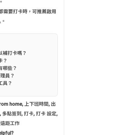
。
都需要打卡時，可推薦啟用
具。
以補打卡嗎？
卡？
有哪些？
管理員？
工具？
from home
,
上下班時間
,
出
,
多點簽到
,
打卡
,
打卡 設定
,
,
遠距工作
elpful?