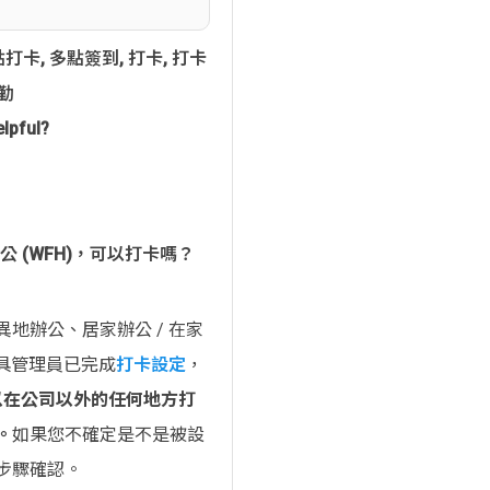
點打卡
,
多點簽到
,
打卡
,
打卡
勤
elpful?
公 (WFH)，可以打卡嗎？
異地辦公、居家辦公 / 在家
打卡工具管理員已完成
打卡設定
，
以在公司以外的任何地方打
。
如果您不確定是不是被設
步驟確認。