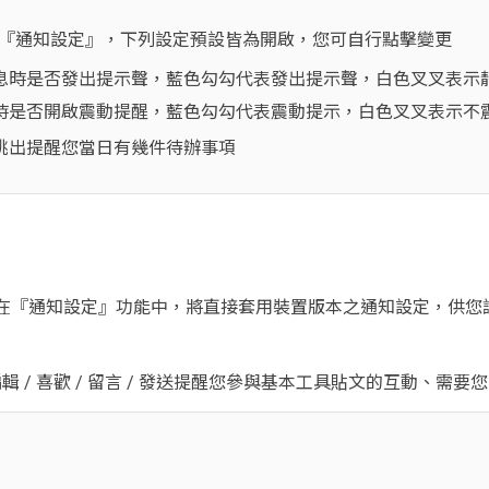
』 > 『通知設定』，下列設定預設皆為開啟，您可自行點擊變更
息時是否發出提示聲，藍色勾勾代表發出提示聲，白色叉叉表示
時是否開啟震動提醒，藍色勾勾代表震動提示，白色叉叉表示不
跳出提醒您當日有幾件待辦事項
含）的裝置，在『通知設定』功能中，將直接套用裝置版本之通知設定，
輯 / 喜歡 / 留言 / 發送提醒您參與基本工具貼文的互動、需