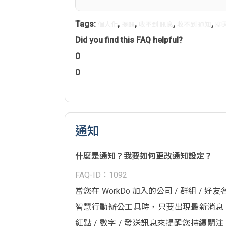
Tags:
,
,
,
,
個人化
提醒
收不到 訊息
收不到 通知
聊
Did you find this FAQ helpful?
0
0
通知
什麼是通知？我要如何更改通知設定？
FAQ-ID：1092
當您在 WorkDo 加入的公司 / 群組 / 好友各
智慧行動辦公工具時，只要出現最新消息
紅點 / 數字 / 發送訊息
來提醒您持續關注