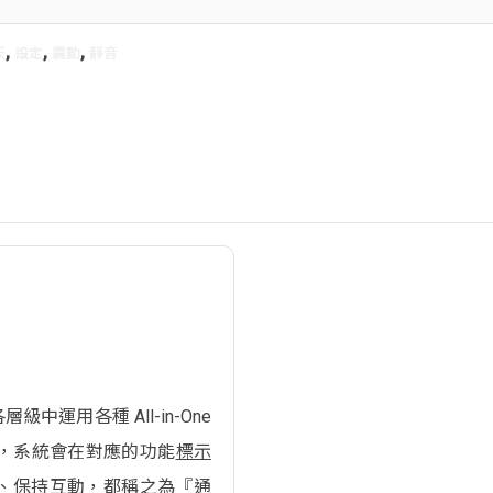
,
,
,
天
設定
震動
靜音
層級中運用各種 All-in-One
，系統會在對應的功能
標示
、保持互動，都稱之為『通