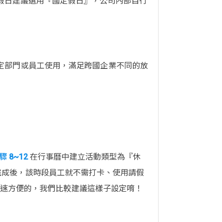
假日建議選用『國定假日』，公司內部自行
定部門或員工使用，滿足跨國企業不同的放
驟 8~12
在行事曆中建立活動類型為『休
完成後，該時段員工就不需打卡、使用請假
快速方便的，我們比較建議這樣子設定唷！