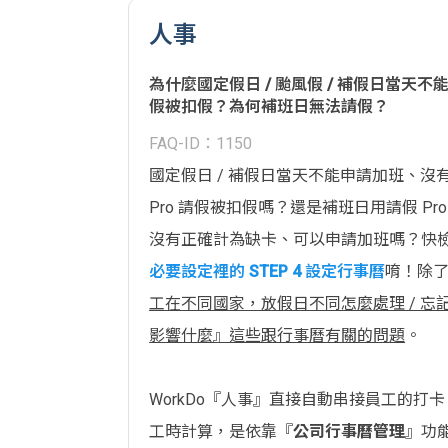
人事
為什麼國定假日 / 颱風假 / 補假日當天
假被扣假？為何補班日無法請假？
FAQ-ID：1150
國定假日 / 補假日當天不能申請加班、沒
Pro 請假被扣假嗎？還是補班日用請假 P
沒有正確計為缺卡、可以申請加班嗎？快
必要設定裡的 STEP 4 設定行事曆
唷！除
工在不同國家，放假日不同怎麼處理 / 
影響什麼』這些跟行事曆有關的問題
。
WorkDo『人事』直接自動串接員工的打卡
工時計算，是依靠『
公司行事曆管理
』功能