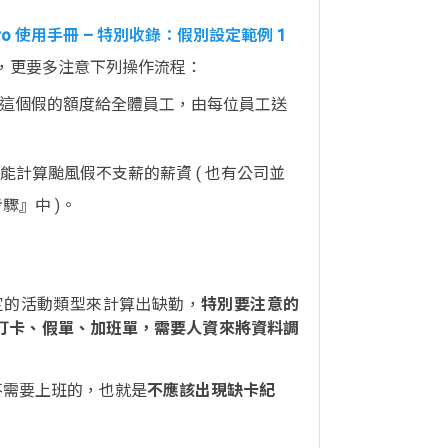
ro 使用手冊 – 特別收錄：假別設定範例 1
，更要多注意下列操作流程：
能加這個假的額度給全體員工，由每位員工送
能計算颱風假不支薪的薪資 ( 也有公司並
』中 )。
設定的活動類型來計算出缺勤，
特別要注意的
打卡、假單、加班單，需要人資來將資料調
不需要上班的，也就是
不應該出現缺卡紀