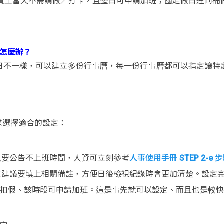
員工當天不需請假／打卡，且整日可申請加班；國定假日連同補
樣怎麼辦？
日不一樣，可以建立多份行事曆，每一份行事曆都可以指定讓特
求選擇適合的設定：
只要公告不上班時間，人資可立刻參考
人事使用手冊 STEP 2-e 步
位建議要填上相關備註，方便日後檢視紀錄時會更加清楚。設定
會被扣假、該時段可申請加班。這是事先就可以設定、而且也是較