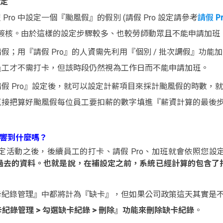
設定
Pro 中設定一個『颱風假』的假別 (請假 Pro 設定請參考
請假 P
管簽核。由於這樣的設定步驟較多、也較勞師動眾且不能申請加班
假；用『請假 Pro』的人資需先利用『個別 / 批次調假』功
員工才不需打卡，但該時段仍然視為工作日而不能申請加班。
假 Pro』設定後，就可以設定計薪項目來採計颱風假的時數，就
接把算好颱風假每位員工要扣薪的數字填進『薪資計算的最後步驟
影響到什麼嗎？
設定活動之後，後續員工的打卡、請假 Pro、加班就會依照您
過去的資料。也就是說，在補設定之前，系統已經計算的包含了
打卡紀錄管理』中都將計為『缺卡』，但如果公司政策這天其實是
紀錄管理 > 勾選缺卡紀錄 > 刪除』功能來刪除缺卡紀錄
。