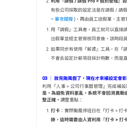
利用『請假 / 請假 Pro > 假別管理』
有些公司採取的設定法是在請假 / 請假 
– 單次提撥
)，再由員工送假單、主
用『請假』工具者，員工就可以直接請
出假單並經主管簽核同意後，該時段
如果同步有使用『薪資』工具，在『請
不會去設定計薪項目採計時數，而是直
03 │ 放完颱風假了，現在才來補設定會
利用『人事 > 公司行事曆管理』完成補
是，為避免資料紊亂，系統不會回溯異動
整正確。
調整重點：
打卡
：實際颱風停班日在『打卡 > 
錄，這時需要由人資利用『打卡 > 打卡