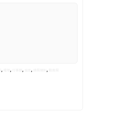
,
,
,
,
,
假
權限
行事曆
設定
請假規則
颱風假