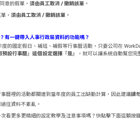
同意的假單，
須由員工取消 / 撤銷該單
。
班單，
須由員工取消 / 撤銷該單
。
打嗎？有一鍵帶入人事行政局資料的功能嗎？
度的國定假日、補班、補假等行事曆活動，只要公司在 WorkD
用預設行事曆』這個設定選擇『是』
，就可以讓系統自動幫您完
行事曆裡的活動都關連到當年度的員工出缺勤計算，因此建議
請
保過往資料不紊亂。
一次看更多更精細的設定教學及注意事項嗎？快點擊下面這顆按