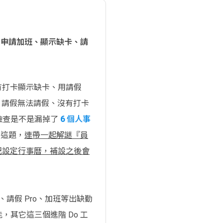
不能申請加班、顯示缺卡、請
有打卡顯示缺卡、用請假
ro 請假無法請假、沒有打卡
檢查是不是漏掉了
6 個人事
了這題，
連帶一起解謎『員
忘記設定行事曆，補設之後會
、請假 Pro、加班等出缺勤
，其它這三個進階 Do 工