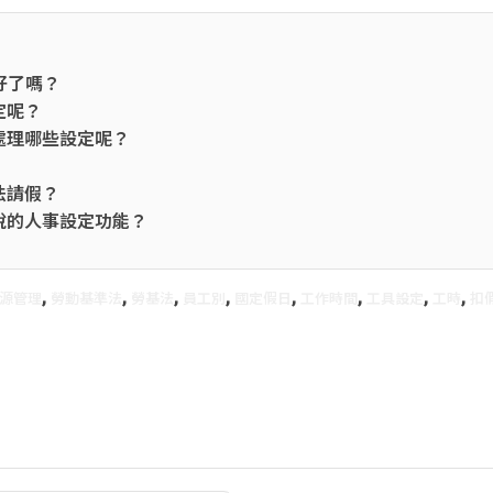
好了嗎？
定呢？
處理哪些設定呢？
法請假？
說的人事設定功能？
,
,
,
,
,
,
,
,
源管理
勞動基準法
勞基法
員工別
國定假日
工作時間
工具設定
工時
扣