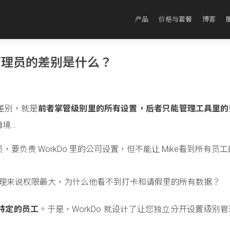
产品
价格与套餐
博客
管理员的差别是什么？
差别，就是
前者掌管级别里的所有设置，后者只能管理工具里的
情境…
程人员，要负责 WorkDo 里的公司设置，但不能让 Mike看到所有员
照理来说权限最大，为什么他看不到打卡和请假里的所有数据？
特定的员工
。于是，WorkDo 就设计了让您独立分开设置级别