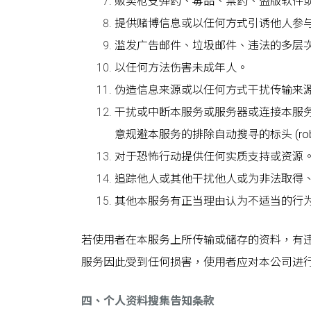
贩卖枪支弹药、毒品、禁药、盗版软件
提供赌博信息或以任何方式引诱他人参
滥发广告邮件、垃圾邮件、违法的多层
以任何方法伤害未成年人。
伪造信息来源或以任何方式干扰传输来
干扰或中断本服务或服务器或连接本服
意规避本服务的排除自动搜寻的标头 (robot ex
对于恐怖行动提供任何实质支持或资源
追踪他人或其他干扰他人或为非法取得
其他本服务有正当理由认为不适当的行
若使用者在本服务上所传输或储存的资料，有
服务因此受到任何损害，使用者应对本公司进
四、个人资料搜集告知条款