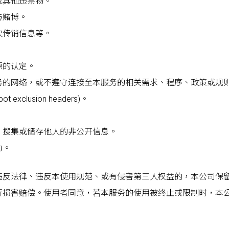
或其他违禁物。
与赌博。
次传销信息等。
源的认定。
务的网络，或不遵守连接至本服务的相关需求、程序、政策或规
clusion headers)。
。
、搜集或储存他人的非公开信息。
为。
违反法律、违反本使用规范、或有侵害第三人权益的，本公司保
行损害赔偿。使用者同意，若本服务的使用被终止或限制时，本