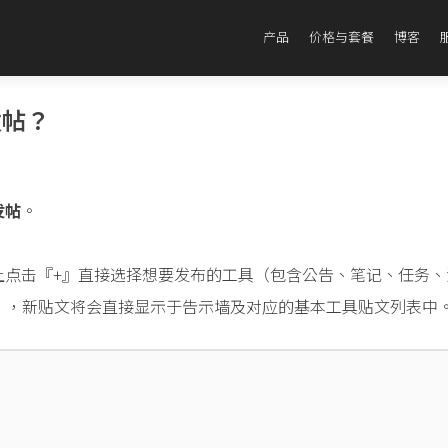
产品
价格与套餐
博客
发帖？
发帖
。
上点击『+』直接选择想要发布的工具（包含公告、笔记、任务、
具），新贴文将会直接显示于告示墙及对应的基本工具贴文列表中