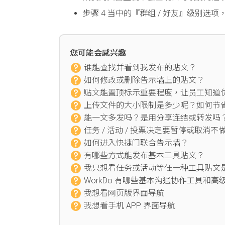
步骤 4 当中的『群组 / 好友』级别
您可能会感兴趣
谁能查找并看到我发布的贴文？
如何修改或删除告示墙上的贴文？
贴文能置顶标示重要程度，让员工知道
上传文件的大小限制是多少呢？如何节
能一文多发吗？是用分享连结或转发吗
任务 / 活动 / 投票决定要暂停或取消
如何进入快捷门联合告示墙？
有哪些方式能发布基本工具贴文？
我只想看任务或活动等任一种工具贴文是点
WorkDo 有哪些基本沟通协作工具和高级
我想看网页版界面导航
我想看手机 APP 界面导航