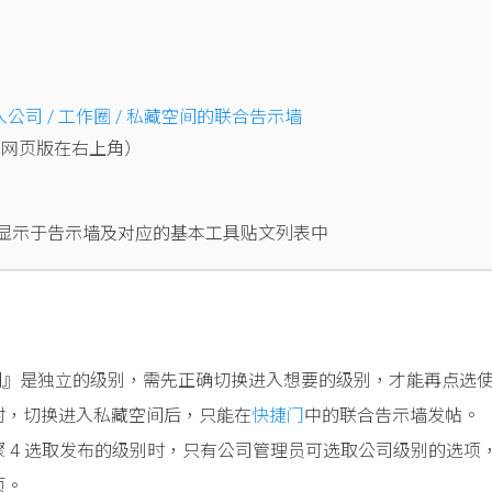
入公司 / 工作圈 / 私藏空间的联合告示墙
，网页版在右上角）
显示于告示墙及对应的基本工具贴文列表中
 私藏空间』是独立的级别，需先正确切换进入想要的级别，才能再点选
时，切换进入私藏空间后，只能在
快捷门
中的联合告示墙发帖。
骤 4 选取发布的级别时，只有公司管理员可选取公司级别的选项
项。