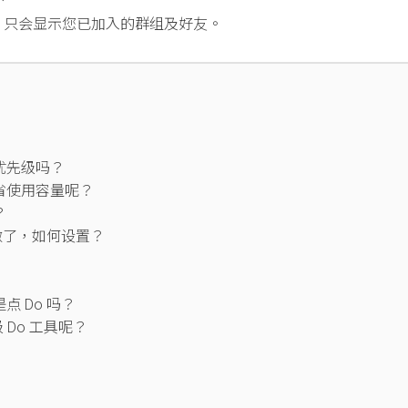
选项，只会显示您已加入的群组及好友。
优先级吗？
省使用容量呢？
？
不做了，如何设置？
 Do 吗？
 Do 工具呢？