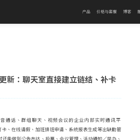
产品
价格与套餐
博客
2 版本更新：聊天室直接建立链结、补卡
语音通话、群组聊天、视频会议的企业内部实时通讯平
手机打卡、在线请假、加班排班申请、系统报表生成等出缺勤管
时还能做到公告布达、投票、会议管理、活动通知／举办、