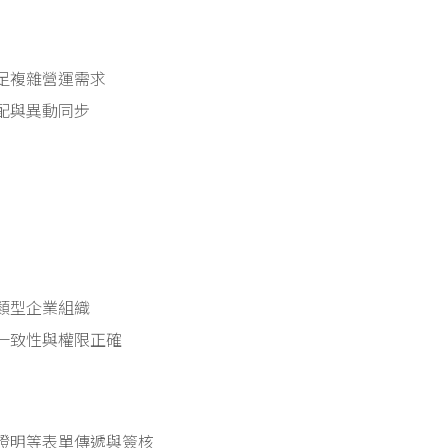
足複雜營運需求
配與異動同步
類型企業組織
一致性與權限正確
證明等表單傳遞與簽核