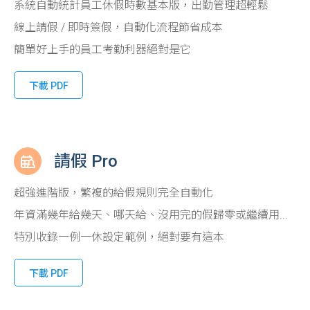
系統自動統計員工休假時數基本版，出勤管理超輕鬆
線上請假 / 即時簽假，自動化流程節省成本
簡單好上手的員工考勤利器絕對是它
下載 PDF
請假 Pro
超強進階版，繁複的給假規則完全自動化
年資滿幾年給幾天、哪天給、沒用完的假歸零或繼續用...
特別收錄一例一休設定範例，絕對要有這本
下載 PDF