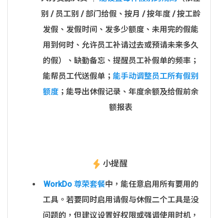
别 / 员工别 / 部门给假、按月 / 按年度 / 按工龄
发假、发假时间、发多少额度、未用完的假能
用到何时、允许员工补请过去或预请未来多久
的假）、缺勤备忘、提醒员工补假单的频率；
能帮员工代送假单；
能手动调整员工所有假别
额度
；能导出休假记录、年度余额及给假前余
额报表
小提醒
WorkDo 尊荣套餐
中，能任意启用所有要用的
工具。若要同时启用请假与休假二个工具是没
问题的，但建议设置好权限或强调使用时机，