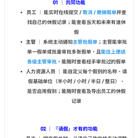
01 │ 共同功能
员工
│ 能实时在线提交 /
取消 / 撤销假单
并查
找自己的休假记录；能查看当天和未来有谁休
假
主管
│ 系统主动通知
主管批假单
；主管能审批
单一假单或批量审批多张假单，且
能往上递送
各级主管审批
、能随时查看经手审批过的假单
人力资源人员
│ 能自定义每个假别的名称、请
假基础单位（半小时 / 小时 / 半日 / 整日）、
是否启用假别；能随时查看及导出员工的休假
记录
02 │ 『请假』才有的功能