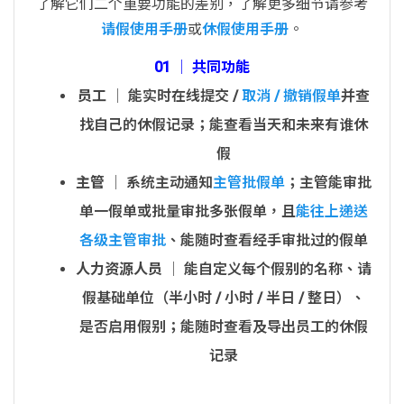
了解它们二个重要功能的差别，了解更多细节请参考
请假使用手册
或
休假使用手册
。
01 │ 共同功能
员工
│ 能实时在线提交 /
取消 / 撤销假单
并查
找自己的休假记录；能查看当天和未来有谁休
假
主管
│ 系统主动通知
主管批假单
；主管能审批
单一假单或批量审批多张假单，且
能往上递送
各级主管审批
、能随时查看经手审批过的假单
人力资源人员
│ 能自定义每个假别的名称、请
假基础单位（半小时 / 小时 / 半日 / 整日）、
是否启用假别；能随时查看及导出员工的休假
记录