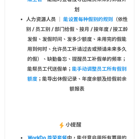
划
人力资源人员
│
能设置每种假别的规则
（依性
别 / 员工别 / 部门给假、按月 / 按年度 / 按工龄
发假、发假时间、发多少额度、未用完的假能
用到何时、允许员工补请过去或预请未来多久
的假）、缺勤备忘、提醒员工补假单的频率；
能帮员工代送假单；
能手动调整员工所有假别
额度
；能导出休假记录、年度余额及给假前余
额报表
小提醒
WorkDo 尊荣套餐
中，能任意启用所有要用的