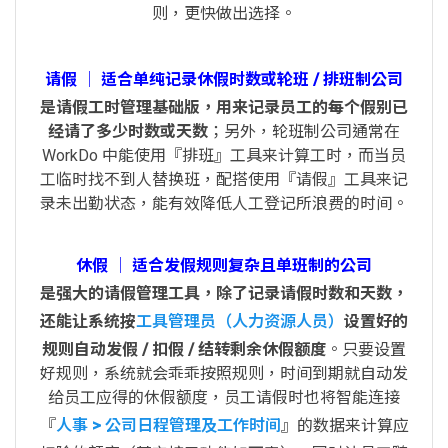
则，更快做出选择。
请假 │ 适合单纯记录休假时数或轮班 / 排班制公司
是请假工时管理基础版，用来记录员工的每个假别已
经请了多少时数或天数
；另外，轮班制公司通常在
WorkDo 中能使用『排班』工具来计算工时，而当员
工临时找不到人替换班，配搭使用『请假』工具来记
录未出勤状态，能有效降低人工登记所浪费的时间。
休假 │ 适合发假规则复杂且单班制的公司
是强大的请假管理工具，除了记录请假时数和天数，
还能让系统按
工具管理员（人力资源人员）
设置好的
规则自动发假 / 扣假 / 结转剩余休假额度
。只要设置
好规则，系统就会乖乖按照规则，时间到期就自动发
给员工应得的休假额度，员工请假时也将智能连接
『
人事 > 公司日程管理及工作时间
』的数据来计算应