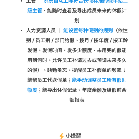
主管
│
系统自动上陈符合长假标准的假单給二
級主管
、能随时查看及导出成员未来的休假计
划
人力资源人员
│
能设置每种假别的规则
（依性
别 / 员工别 / 部门给假、按月 / 按年度 / 按工龄
发假、发假时间、发多少额度、未用完的假能
用到何时、允许员工补请过去或预请未来多久
的假）、缺勤备忘、提醒员工补假单的频率；
能帮员工代送假单；
能手动调整员工所有假别
额度
；能导出休假记录、年度余额及给假前余
额报表
小提醒