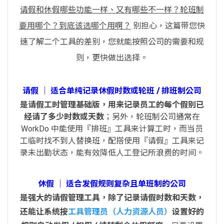
请假和休假哪些功能一样、又有哪些不一样？轮班制
要用哪个？到底该选哪个用啊？
别担心，这篇带您快
速了解二个工具的差别，您就能按照公司的需要和规
则，更快做出选择。
请假 │ 适合单纯记录休假时数或轮班 / 排班制公司
是请假工时管理基础版，用来记录员工的每个假别已
经请了多少时数或天数
；另外，轮班制公司通常在
WorkDo 中能使用『排班』工具来计算工时，而当员
工临时找不到人替换班，配搭使用『请假』工具来记
录未出勤状态，能有效降低人工登记所浪费的时间。
休假 │ 适合发假规则复杂且单班制的公司
是强大的请假管理工具，除了记录请假时数和天数，
还能让系统按
工具管理员（人力资源人员）
设置好的