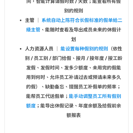
间，智能计算请假时数 / 天数；能查看所有假
别的规则
主管
│
系统自动上陈符合长假标准的假单給二
級主管
、能随时查看及导出成员未来的休假计
划
人力资源人员
│
能设置每种假别的规则
（依性
别 / 员工别 / 部门给假、按月 / 按年度 / 按工龄
发假、发假时间、发多少额度、未用完的假能
用到何时、允许员工补请过去或预请未来多久
的假）、缺勤备忘、提醒员工补假单的频率；
能帮员工代送假单；
能手动调整员工所有假别
额度
；能导出休假记录、年度余额及给假前余
额报表