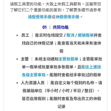
请假工具里的功能，大致上休假工具都有，这篇带您
了解它们二个重要功能的差别，了解更多细节请参考
请假使用手册
或
休假使用手册
。
01 │ 共同功能
员工
│ 能实时在线提交 /
取消 / 撤销假单
并查
找自己的休假记录；能查看当天和未来有谁休
假
主管
│ 系统主动通知
主管批假单
；主管能审批
单一假单或批量审批多张假单，且
能往上递送
各级主管审批
、能随时查看经手审批过的假单
人力资源人员
│ 能自定义每个假别的名称、请
假基础单位（半小时 / 小时 / 半日 / 整日）、
是否启用假别；能随时查看及导出员工的休假
记录