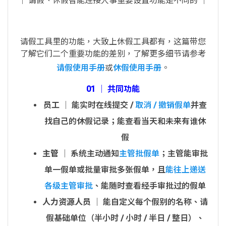
│ 请假、休假智能连接人事重要设置功能是不同的 │
请假工具里的功能，大致上休假工具都有，这篇带您
了解它们二个重要功能的差别，了解更多细节请参考
请假使用手册
或
休假使用手册
。
01 │ 共同功能
员工
│ 能实时在线提交 /
取消 / 撤销假单
并查
找自己的休假记录；能查看当天和未来有谁休
假
主管
│ 系统主动通知
主管批假单
；主管能审批
单一假单或批量审批多张假单，且
能往上递送
各级主管审批
、能随时查看经手审批过的假单
人力资源人员
│ 能自定义每个假别的名称、请
假基础单位（半小时 / 小时 / 半日 / 整日）、